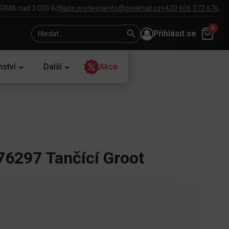
RMA nad 3 000 Kč
Naše prodejna
info@geekhall.cz
+420 606 373 676
Search
Search
0
Přihlásit se
for:
Button
nství
Další
Akce
6297 Tančící Groot