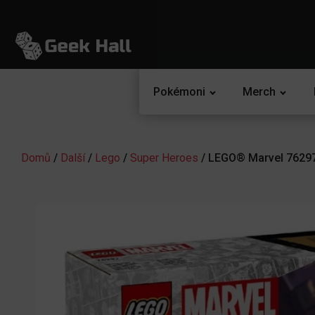
Pokémoni
Merch
Domů
/
Další
/
Lego
/
Super Heroes
/ LEGO® Marvel 76297