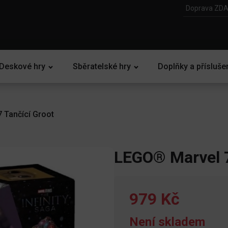
Doprava ZDA
Deskové hry
Sběratelské hry
Doplňky a přísluše
 Tančící Groot
LEGO® Marvel 7
979 Kč
Není skladem