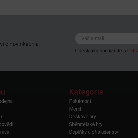
ví o novinkách a
Odesláním souhlasíte s
Ochr
pu
Kategorie
odejna
Pokémoni
Merch
u
Deskové hry
povědi
Sběratelské hry
prava
Doplňky a příslušenství