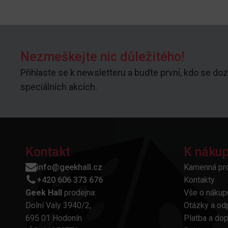
Nezmeškejte nic důležitého!
Přihlaste se k newsletteru a buďte první, kdo se doz
speciálních akcích.
Kontakt
K náku
info@geekhall.cz
Kamenná pr
+420 606 373 676
Kontakty
Geek Hall
prodejna:
Vše o nákup
Dolní Valy 3940/2,
Otázky a od
695 01 Hodonín
Platba a do