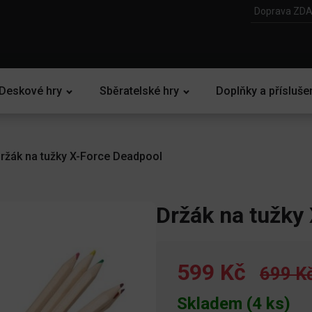
Doprava ZDA
Deskové hry
Sběratelské hry
Doplňky a přísluše
ržák na tužky X-Force Deadpool
Držák na tužky
599 Kč
699 K
Skladem (4 ks)