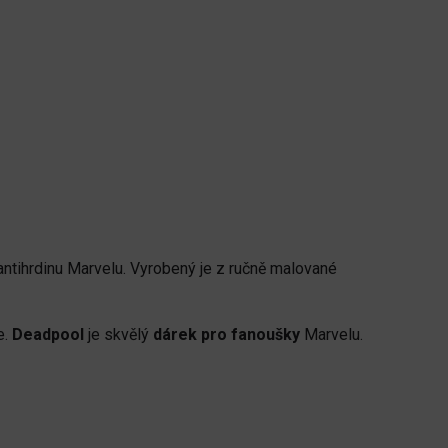
ntihrdinu Marvelu. Vyrobený je z ručně malované
e.
Deadpool
je skvělý
dárek pro fanoušky
Marvelu.