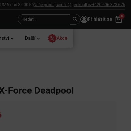
RMA nad 3 000 Kč
Naše prodejna
info@geekhall.cz
+420 606 373 676
Search
Search
0
Přihlásit se
for:
Button
nství
Další
Akce
 X-Force Deadpool
č