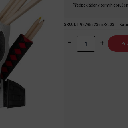
Předpokládaný termín doručení
SKU:
DT-927955236673203
Kate
Držák
Při
na
tužky
X-
Force
Deadpool
množství