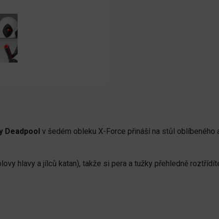
ky Deadpool
v šedém obleku X-Force přináší na stůl oblíbeného a
vy hlavy a jílců katan), takže si pera a tužky přehledně roztřídít