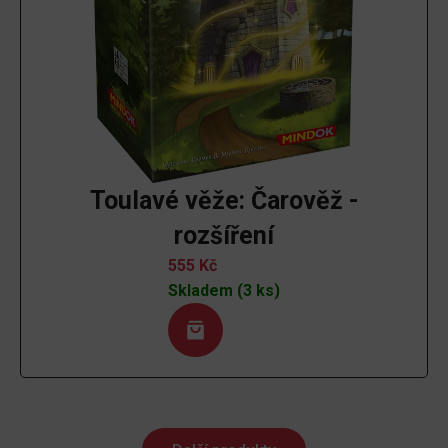
Toulavé věže: Čarověž -
rozšíření
555
Kč
Skladem (3 ks)