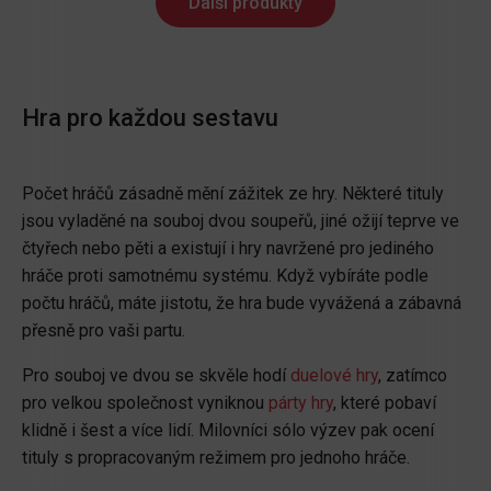
Další produkty
Hra pro každou sestavu
Počet hráčů zásadně mění zážitek ze hry. Některé tituly
jsou vyladěné na souboj dvou soupeřů, jiné ožijí teprve ve
čtyřech nebo pěti a existují i hry navržené pro jediného
hráče proti samotnému systému. Když vybíráte podle
počtu hráčů, máte jistotu, že hra bude vyvážená a zábavná
přesně pro vaši partu.
Pro souboj ve dvou se skvěle hodí
duelové hry
, zatímco
pro velkou společnost vyniknou
párty hry
, které pobaví
klidně i šest a více lidí. Milovníci sólo výzev pak ocení
tituly s propracovaným režimem pro jednoho hráče.