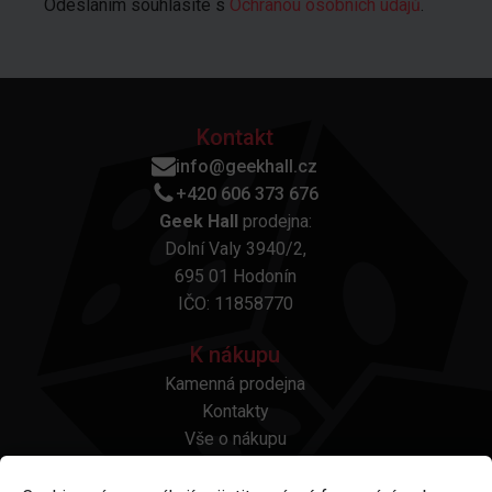
Odesláním souhlasíte s
Ochranou osobních údajů
.
Kontakt
info@geekhall.cz
+420 606 373 676
Geek Hall
prodejna:
Dolní Valy 3940/2,
695 01 Hodonín
IČO: 11858770
K nákupu
Kamenná prodejna
Kontakty
Vše o nákupu
Otázky a odpovědi