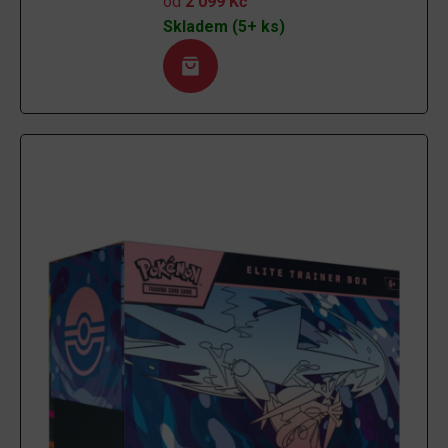
od
2 099
Kč
Skladem (5+ ks)