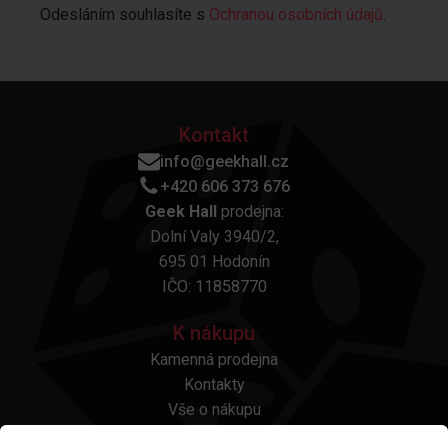
Odesláním souhlasíte s
Ochranou osobních údajů
.
Kontakt
info@geekhall.cz
+420 606 373 676
Geek Hall
prodejna:
Dolní Valy 3940/2,
695 01 Hodonín
IČO: 11858770
K nákupu
Kamenná prodejna
Kontakty
Vše o nákupu
Otázky a odpovědi