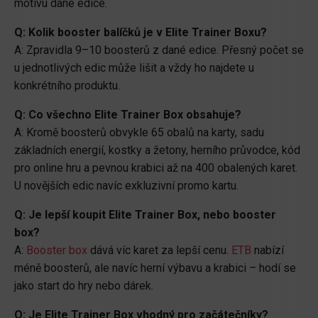
motivu dané edice.
Q: Kolik booster balíčků je v Elite Trainer Boxu?
A: Zpravidla 9–10 boosterů z dané edice. Přesný počet se
u jednotlivých edic může lišit a vždy ho najdete u
konkrétního produktu.
Q: Co všechno Elite Trainer Box obsahuje?
A: Kromě boosterů obvykle 65 obalů na karty, sadu
základních energií, kostky a žetony, herního průvodce, kód
pro online hru a pevnou krabici až na 400 obalených karet.
U novějších edic navíc exkluzivní promo kartu.
Q: Je lepší koupit Elite Trainer Box, nebo booster
box?
A:
Booster box
dává víc karet za lepší cenu.
ETB
nabízí
méně boosterů, ale navíc herní výbavu a krabici – hodí se
jako start do hry nebo dárek.
Q: Je Elite Trainer Box vhodný pro začátečníky?