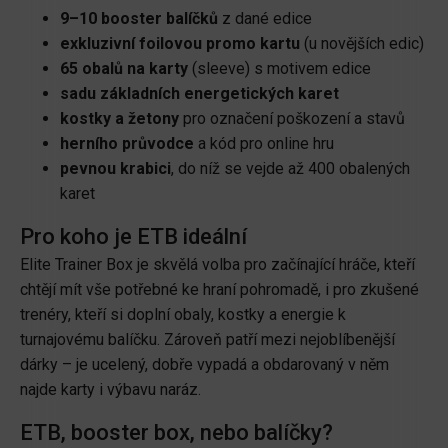
9–10 booster balíčků
z dané edice
exkluzivní foilovou promo kartu
(u novějších edic)
65 obalů na karty
(sleeve) s motivem edice
sadu základních energetických karet
kostky a žetony
pro označení poškození a stavů
herního průvodce
a kód pro online hru
pevnou krabici
, do níž se vejde až 400 obalených
karet
Pro koho je ETB ideální
Elite Trainer Box je skvělá volba pro začínající hráče, kteří
chtějí mít vše potřebné ke hraní pohromadě, i pro zkušené
trenéry, kteří si doplní obaly, kostky a energie k
turnajovému balíčku. Zároveň patří mezi nejoblíbenější
dárky – je ucelený, dobře vypadá a obdarovaný v něm
najde karty i výbavu naráz.
ETB, booster box, nebo balíčky?