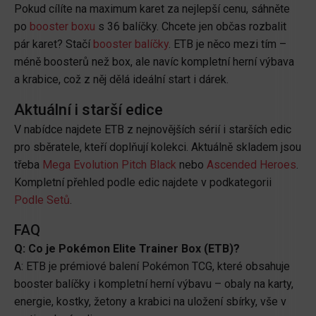
Pokud cílíte na maximum karet za nejlepší cenu, sáhněte
po
booster boxu
s 36 balíčky. Chcete jen občas rozbalit
pár karet? Stačí
booster balíčky
. ETB je něco mezi tím –
méně boosterů než box, ale navíc kompletní herní výbava
a krabice, což z něj dělá ideální start i dárek.
Aktuální i starší edice
V nabídce najdete ETB z nejnovějších sérií i starších edic
pro sběratele, kteří doplňují kolekci. Aktuálně skladem jsou
třeba
Mega Evolution Pitch Black
nebo
Ascended Heroes
.
Kompletní přehled podle edic najdete v podkategorii
Podle Setů
.
FAQ
Q: Co je Pokémon Elite Trainer Box (ETB)?
A: ETB je prémiové balení Pokémon TCG, které obsahuje
booster balíčky i kompletní herní výbavu – obaly na karty,
energie, kostky, žetony a krabici na uložení sbírky, vše v