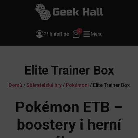
0
Přihlásit se
Menu
Elite Trainer Box
Domů
/
Sběratelské hry
/
Pokémoni
/ Elite Trainer Box
Pokémon ETB –
boostery i herní