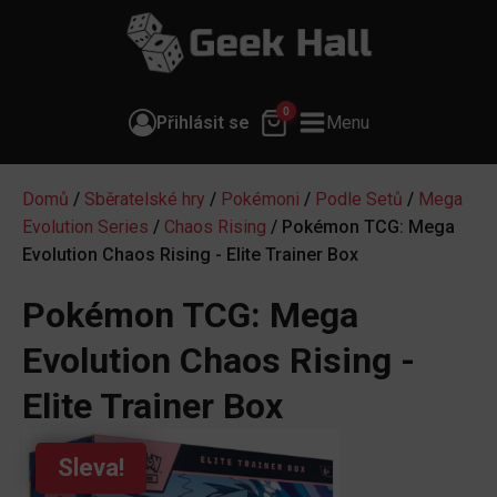
0
Přihlásit se
Menu
Domů
/
Sběratelské hry
/
Pokémoni
/
Podle Setů
/
Mega
Evolution Series
/
Chaos Rising
/ Pokémon TCG: Mega
Evolution Chaos Rising - Elite Trainer Box
Pokémon TCG: Mega
Evolution Chaos Rising -
Elite Trainer Box
Sleva!