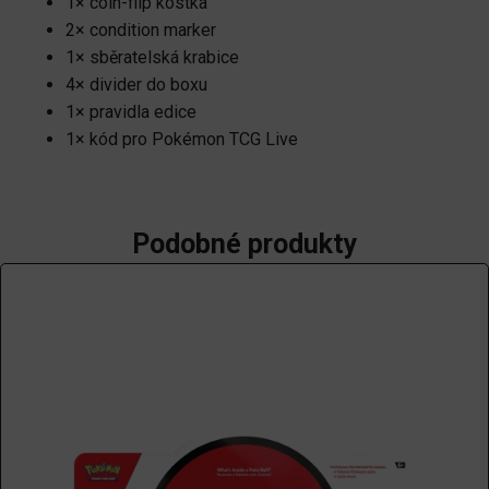
1× coin-flip kostka
2× condition marker
1× sběratelská krabice
4× divider do boxu
1× pravidla edice
1× kód pro Pokémon TCG Live
Podobné produkty