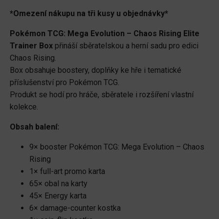
Chaos
*Omezení nákupu na tři kusy u objednávky*
Rising
-
Pokémon TCG: Mega Evolution – Chaos Rising Elite
Elite
Trainer Box
přináší sběratelskou a herní sadu pro edici
Trainer
Chaos Rising.
Box
Box obsahuje boostery, doplňky ke hře i tematické
množství
příslušenství pro Pokémon TCG.
Produkt se hodí pro hráče, sběratele i rozšíření vlastní
kolekce.
Obsah balení:
9× booster Pokémon TCG: Mega Evolution – Chaos
Rising
1× full-art promo karta
65× obal na karty
45× Energy karta
6× damage-counter kostka