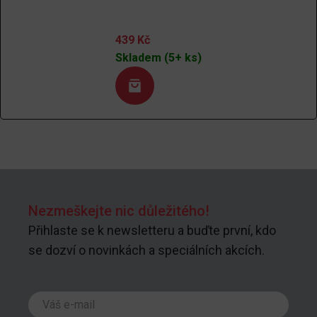
439
Kč
Skladem (5+ ks)
Nezmeškejte nic důležitého!
Přihlaste se k newsletteru a buďte první, kdo
se dozví o novinkách a speciálních akcích.