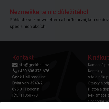
Nezmeškejte nic důležitého!
Přihlaste se k newsletteru a buďte první, kdo se doz
speciálních akcích.
Kontakt
K náku
info@geekhall.cz
Kamenná pr
+420 606 373 676
Kontakty
Geek Hall
prodejna:
Vše o nákup
Dolní Valy 3940/2,
Otázky a od
695 01 Hodonín
Platba a do
IČO: 11858770
Reklamace a
Obchodní p
Ochrana oso