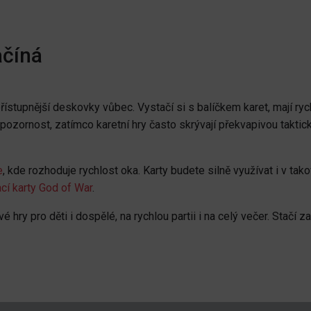
ačíná
řístupnější deskovky vůbec. Vystačí si s balíčkem karet, mají ryc
pozornost, zatímco karetní hry často skrývají překvapivou taktick
e
, kde rozhoduje rychlost oka. Karty budete silně využívat i v tak
ací karty God of War
.
 hry pro děti i dospělé, na rychlou partii i na celý večer. Stačí z