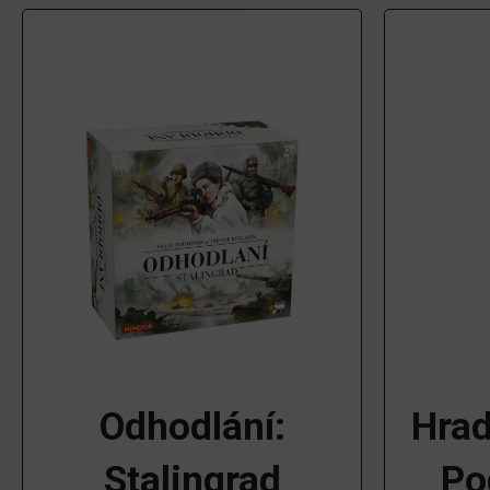
Odhodlání:
Hrad
Stalingrad
Po