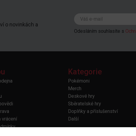
ví o novinkách a
Odesláním souhlasíte s
Ochr
pu
Kategorie
odejna
Pokémoni
Merch
u
Deskové hry
povědi
Sběratelské hry
prava
Doplňky a příslušenství
 vrácení
Další
odmínky
bních údajů