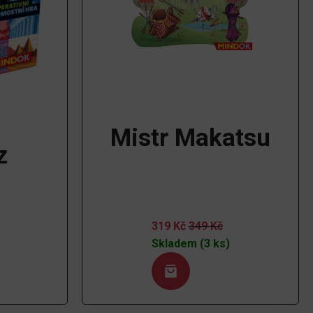
Mistr Makatsu
z
319
Kč
349
Kč
Skladem (3 ks)