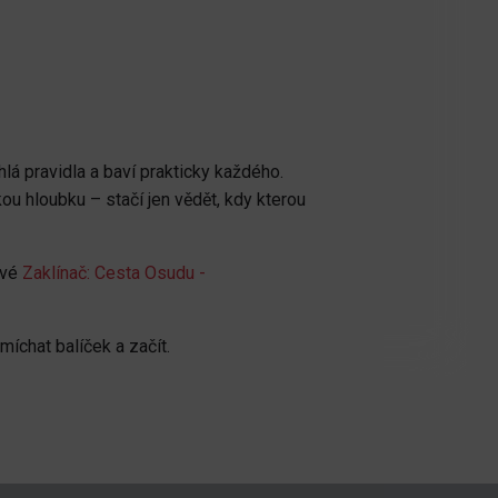
hlá pravidla a baví prakticky každého.
ou hloubku – stačí jen vědět, kdy kterou
ové
Zaklínač: Cesta Osudu -
amíchat balíček a začít.