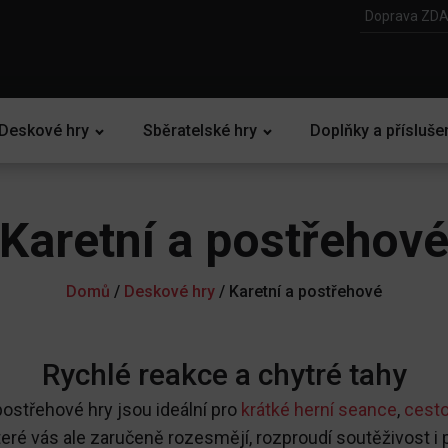
Doprava ZDA
Deskové hry
Sběratelské hry
Doplňky a přísluše
Karetní a postřehov
Domů
/
Deskové hry
/ Karetní a postřehové
Rychlé reakce a chytré tahy
postřehové hry jsou ideální pro
krátké herní seance
,
cesto
eré vás ale zaručeně rozesmějí, rozproudí soutěživost i p