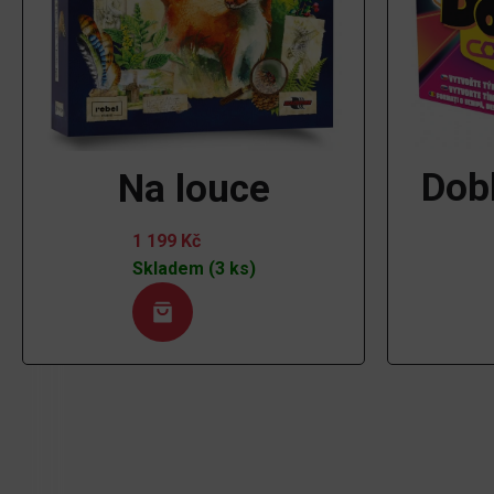
Dob
Na louce
1 199
Kč
Skladem (3 ks)