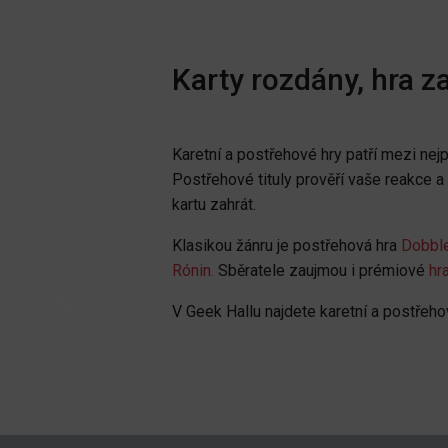
Karty rozdány, hra z
Karetní a postřehové hry patří mezi nejp
Postřehové tituly prověří vaše reakce a 
kartu zahrát.
Klasikou žánru je postřehová hra
Dobbl
Rónin.
Sběratele zaujmou i prémiové
hr
V Geek Hallu najdete karetní a postřehové