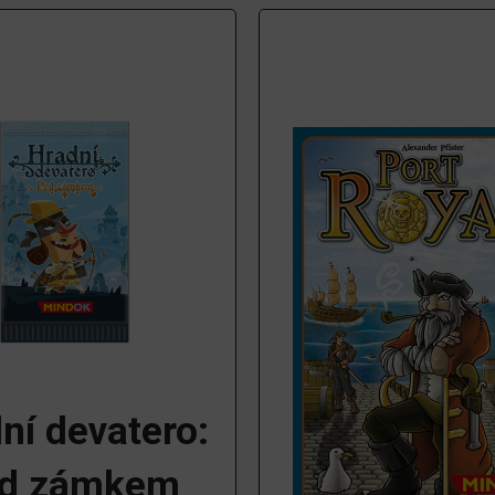
ní devatero:
d zámkem