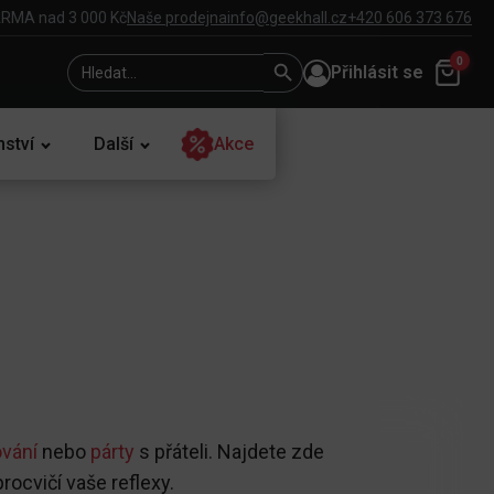
RMA nad 3 000 Kč
Naše prodejna
info@geekhall.cz
+420 606 373 676
Search
Search
0
Přihlásit se
for:
Button
nství
Další
Akce
é
vání
nebo
párty
s přáteli. Najdete zde
rocvičí vaše reflexy.