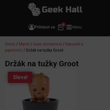
0
Přihlásit se
Menu
Domů
/
Merch
/
Geek domácnost
/
Kancelář a
papírnictví
/ Držák na tužky Groot
Držák na tužky Groot
Sleva!