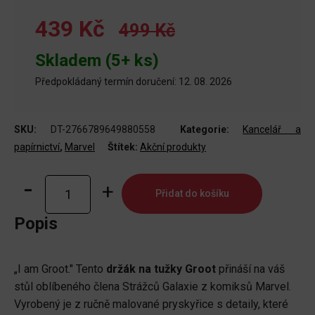
439 Kč
499 Kč
Skladem (5+ ks)
Předpokládaný termín doručení: 12. 08. 2026
SKU:
DT-2766789649880558
Kategorie:
Kancelář a
papírnictví
,
Marvel
Štítek:
Akční produkty
Držák
Přidat do košíku
na
tužky
Popis
Groot
množství
„I am Groot." Tento
držák na tužky Groot
přináší na váš
stůl oblíbeného člena Strážců Galaxie z komiksů Marvel.
Vyrobený je z ručně malované pryskyřice s detaily, které