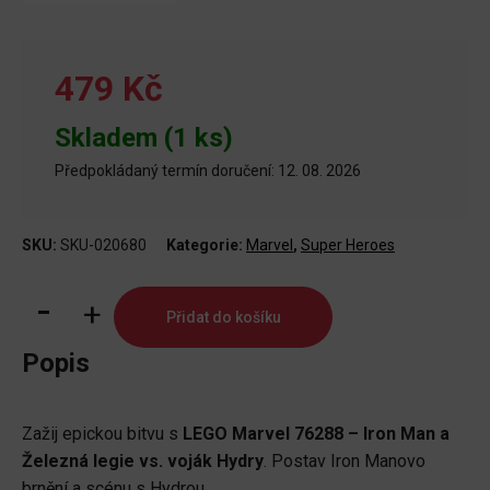
479 Kč
Skladem (1 ks)
Předpokládaný termín doručení: 12. 08. 2026
SKU:
SKU-020680
Kategorie:
Marvel
,
Super Heroes
LEGO®
Přidat do košíku
Marvel
76288
Popis
Iron
Man
Zažij epickou bitvu s
LEGO Marvel 76288 – Iron Man a
a
Železná legie vs. voják Hydry
. Postav Iron Manovo
Železná
brnění a scénu s Hydrou.