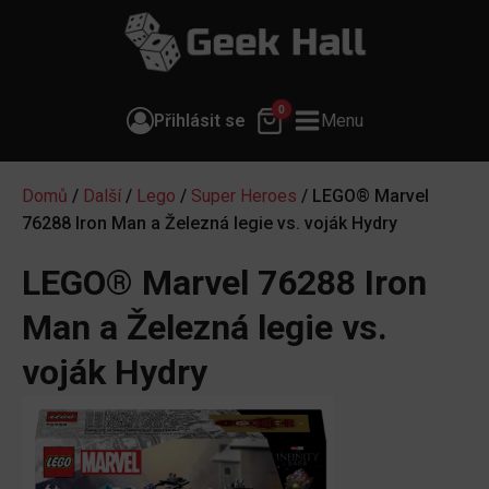
0
Přihlásit se
Menu
Domů
/
Další
/
Lego
/
Super Heroes
/ LEGO® Marvel
76288 Iron Man a Železná legie vs. voják Hydry
LEGO® Marvel 76288 Iron
Man a Železná legie vs.
voják Hydry