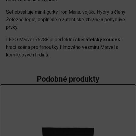
legie
vs.
Set obsahuje minifigurky Iron Mana, vojáka Hydry a členy
voják
Železné legie, doplněné o autentické zbraně a pohyblivé
Hydry
prvky.
množství
LEGO Marvel 76288 je perfektní
sběratelský kousek
i
hrací scéna pro fanoušky filmového vesmíru Marvel a
komiksových hrdinů.
Podobné produkty