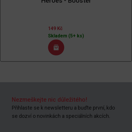
Heroes - Booster
149
Kč
Skladem (5+ ks)
Nezmeškejte nic důležitého!
Přihlaste se k newsletteru a buďte první, kdo
se dozví o novinkách a speciálních akcích.