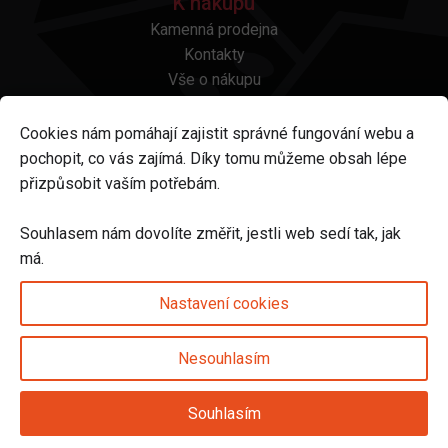
K nákupu
Kamenná prodejna
Kontakty
Vše o nákupu
Otázky a odpovědi
Platba a doprava
Cookies nám pomáhají zajistit správné fungování webu a
Reklamace a vrácení
pochopit, co vás zajímá. Díky tomu můžeme obsah lépe
Obchodní podmínky
přizpůsobit vaším potřebám.
Ochrana osobních údajů
Odstoupení od smlouvy
Souhlasem nám dovolíte změřit, jestli web sedí tak, jak
má.
Sledujte nás na
Nastavení cookies
Nesouhlasím
Nastavení cookies
Souhlasím
© 2025 Svět karet s.r.o. | vytvořeno DIGIBEES