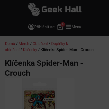
0
Přihlásit se
Menu
Domů
/
Merch
/
Oblečení
/
Doplňky k
oblečení
/
Klíčenky
/ Klíčenka Spider-Man - Crouch
Klíčenka Spider-Man -
Crouch