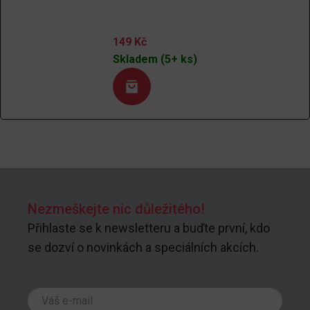
149
Kč
Skladem (5+ ks)
Nezmeškejte nic důležitého!
Přihlaste se k newsletteru a buďte první, kdo
se dozví o novinkách a speciálních akcích.