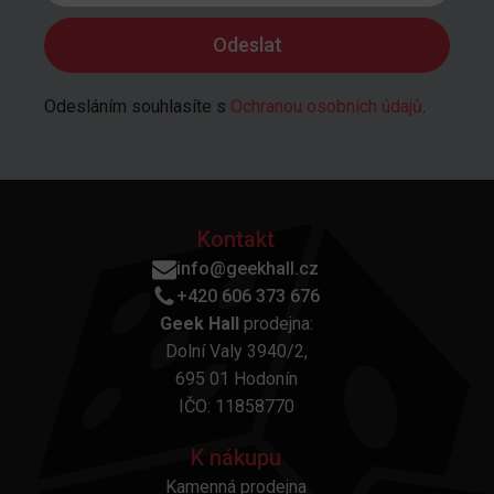
Odesláním souhlasíte s
Ochranou osobních údajů
.
Kontakt
info@geekhall.cz
+420 606 373 676
Geek Hall
prodejna:
Dolní Valy 3940/2,
695 01 Hodonín
IČO: 11858770
K nákupu
Kamenná prodejna