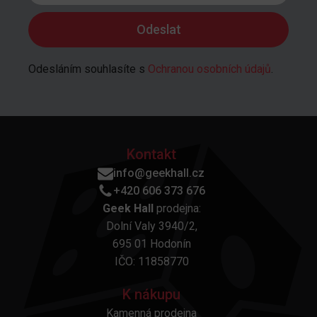
Odesláním souhlasíte s
Ochranou osobních údajů
.
Kontakt
info@geekhall.cz
+420 606 373 676
Geek Hall
prodejna:
Dolní Valy 3940/2,
695 01 Hodonín
IČO: 11858770
K nákupu
Kamenná prodejna