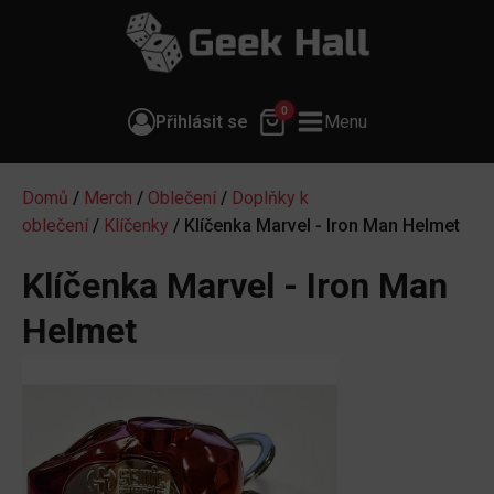
0
Přihlásit se
Menu
Domů
/
Merch
/
Oblečení
/
Doplňky k
oblečení
/
Klíčenky
/ Klíčenka Marvel - Iron Man Helmet
Klíčenka Marvel - Iron Man
Helmet