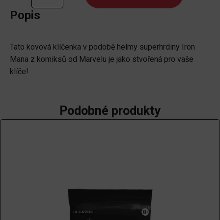
-
Popis
Iron
Man
Tato kovová klíčenka v podobě helmy superhrdiny Iron
Helmet
Mana z komiksů od Marvelu je jako stvořená pro vaše
množství
klíče!
Podobné produkty