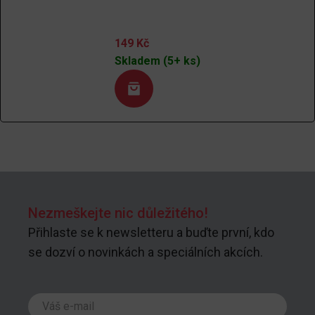
149
Kč
Skladem (5+ ks)
Nezmeškejte nic důležitého!
Přihlaste se k newsletteru a buďte první, kdo
se dozví o novinkách a speciálních akcích.