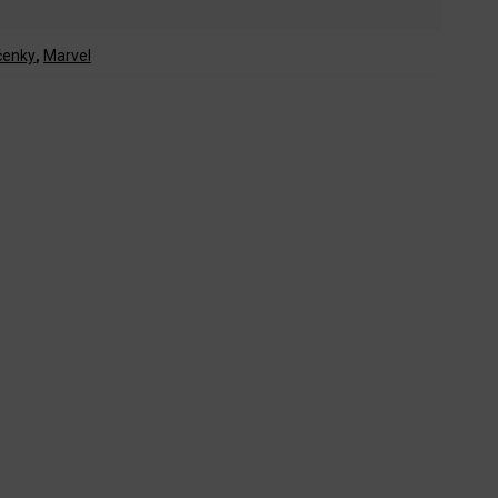
íčenky
,
Marvel