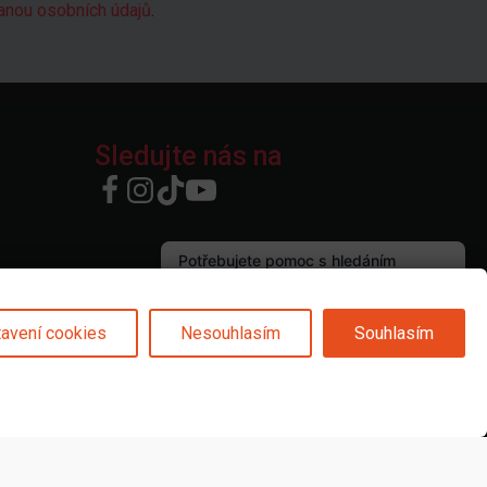
anou osobních údajů
.
Sledujte nás na
avení cookies
Nesouhlasím
Souhlasím
© 2025 Svět karet s.r.o. | vytvořeno DIGIBEES