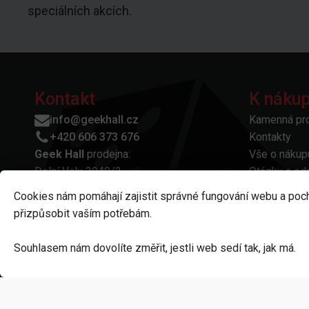
speciálních akcích.
Kontakt
K náku
info@geekhall.cz
Kamenná pr
+420 606 373 676
Kontakty
Geek Hall
prodejna:
Vše o nákup
Dolní Valy 3940/2,
Otázky a od
695 01 Hodonín
Platba a do
Cookies nám pomáhají zajistit správné fungování webu a poc
IČO: 11858770
Reklamace a
přizpůsobit vaším potřebám.
Obchodní p
Ochrana oso
Souhlasem nám dovolíte změřit, jestli web sedí tak, jak má.
Odstoupení 
Nastavení cookies