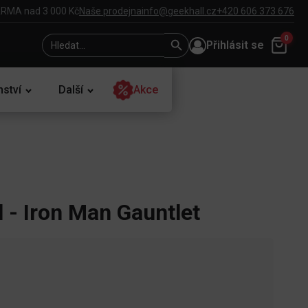
RMA nad 3 000 Kč
Naše prodejna
info@geekhall.cz
+420 606 373 676
Search
Search
0
Přihlásit se
for:
Button
nství
Další
Akce
 - Iron Man Gauntlet