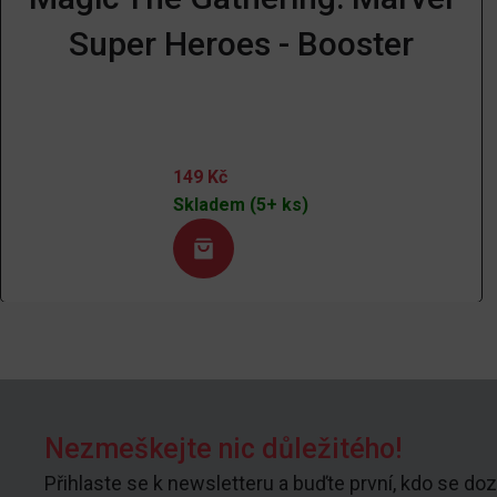
Super Heroes - Booster
149
Kč
Skladem (5+ ks)
Nezmeškejte nic důležitého!
Přihlaste se k newsletteru a buďte první, kdo se doz