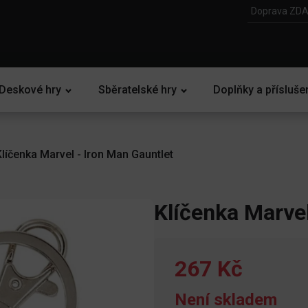
Doprava ZDA
Deskové hry
Sběratelské hry
Doplňky a přísluše
Klíčenka Marvel - Iron Man Gauntlet
Klíčenka Marvel
267 Kč
Není skladem