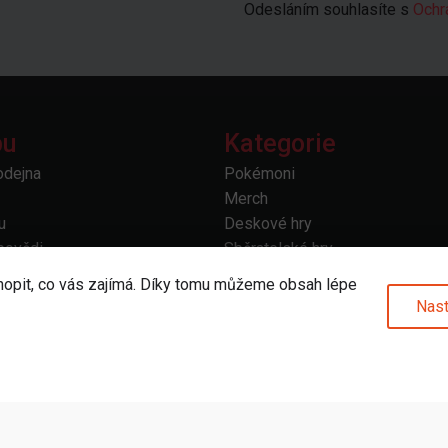
Odesláním souhlasíte s
Ochr
pu
Kategorie
odejna
Pokémoni
Merch
u
Deskové hry
povědi
Sběratelské hry
prava
Doplňky a příslušenství
hopit, co vás zajímá. Díky tomu můžeme obsah lépe
 vrácení
Další
Nast
odmínky
bních údajů
od smlouvy