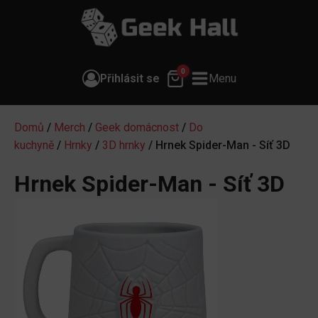
0
Přihlásit se
Menu
Domů
/
Merch
/
Geek domácnost
/
Do
kuchyně
/
Hrnky
/
3D hrnky
/ Hrnek Spider-Man - Síť 3D
Hrnek Spider-Man - Síť 3D