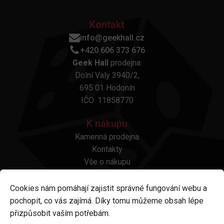
Kontakt
info@geekhall.cz
+420 606 373 676
Geek Hall
prodejna:
Dolní Valy 3940/2,
695 01 Hodonín
IČO: 11858770
K nákupu
Kamenná prodejna
Kontakty
Vše o nákupu
Otázky a odpovědi
Platba a doprava
Cookies nám pomáhají zajistit správné fungování webu a
Reklamace a vrácení
pochopit, co vás zajímá. Díky tomu můžeme obsah lépe
Obchodní podmínky
přizpůsobit vaším potřebám.