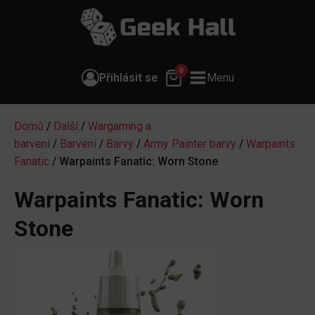
0
Přihlásit se
Menu
Domů
/
Další
/
Wargaming a
barvení
/
Barvení
/
Barvy
/
Army Painter barvy
/
Warpaints
Fanatic
/ Warpaints Fanatic: Worn Stone
Warpaints Fanatic: Worn
Stone