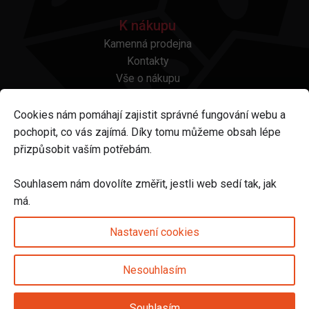
K nákupu
Kamenná prodejna
Kontakty
Vše o nákupu
Otázky a odpovědi
Platba a doprava
Cookies nám pomáhají zajistit správné fungování webu a
Reklamace a vrácení
pochopit, co vás zajímá. Díky tomu můžeme obsah lépe
Obchodní podmínky
přizpůsobit vaším potřebám.
Ochrana osobních údajů
Odstoupení od smlouvy
Souhlasem nám dovolíte změřit, jestli web sedí tak, jak
má.
Sledujte nás na
Nastavení cookies
Nesouhlasím
Nastavení cookies
Souhlasím