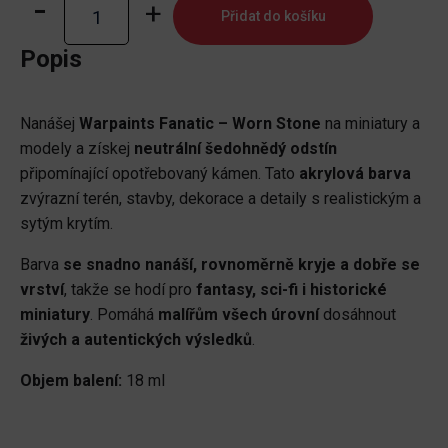
Warpaints
Přidat do košíku
Fanatic:
Worn
Popis
Stone
množství
Nanášej
Warpaints Fanatic – Worn Stone
na miniatury a
modely a získej
neutrální šedohnědý odstín
připomínající opotřebovaný kámen. Tato
akrylová barva
zvýrazní terén, stavby, dekorace a detaily s realistickým a
sytým krytím.
Barva
se snadno nanáší, rovnoměrně kryje a dobře se
vrství
, takže se hodí pro
fantasy, sci-fi i historické
miniatury
. Pomáhá
malířům všech úrovní
dosáhnout
živých a autentických výsledků
.
Objem balení:
18 ml