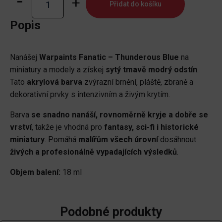
Přidat do košíku
Fanatic:
Thunderous
Popis
Blue
množství
Nanášej
Warpaints Fanatic – Thunderous Blue
na
miniatury a modely a získej
sytý tmavě modrý odstín
.
Tato
akrylová barva
zvýrazní brnění, pláště, zbraně a
dekorativní prvky s intenzivním a živým krytím.
Barva
se snadno nanáší, rovnoměrně kryje a dobře se
vrství
, takže je vhodná pro
fantasy, sci-fi i historické
miniatury
. Pomáhá
malířům všech úrovní
dosáhnout
živých a profesionálně vypadajících výsledků
.
Objem balení:
18 ml
Podobné produkty