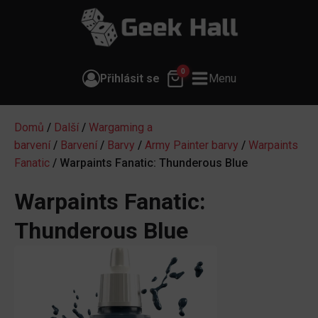
0
Přihlásit se
Menu
Domů
/
Další
/
Wargaming a
barvení
/
Barvení
/
Barvy
/
Army Painter barvy
/
Warpaints
Fanatic
/ Warpaints Fanatic: Thunderous Blue
Warpaints Fanatic:
Thunderous Blue