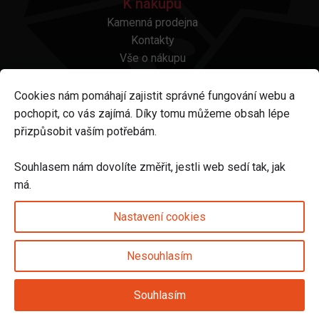
K nákupu
Kamenná prodejna
Kontakty
Vše o nákupu
Otázky a odpovědi
Platba a doprava
Cookies nám pomáhají zajistit správné fungování webu a
Reklamace a vrácení
pochopit, co vás zajímá. Díky tomu můžeme obsah lépe
Obchodní podmínky
přizpůsobit vaším potřebám.
Ochrana osobních údajů
Odstoupení od smlouvy
Souhlasem nám dovolíte změřit, jestli web sedí tak, jak
má.
Sledujte nás na
Nastavení cookies
Nesouhlasím
Nastavení cookies
Souhlasím
© 2025 Svět karet s.r.o. | vytvořeno DIGIBEES