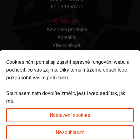
IČO: 11858770
K nákupu
Kamenná prodejna
Kontakty
Vše o nákupu
Otázky a odpovědi
Platba a doprava
Cookies nám pomáhají zajistit správné fungování webu a
Reklamace a vrácení
pochopit, co vás zajímá. Díky tomu můžeme obsah lépe
Obchodní podmínky
přizpůsobit vaším potřebám.
Ochrana osobních údajů
Odstoupení od smlouvy
Souhlasem nám dovolíte změřit, jestli web sedí tak, jak
má.
Sledujte nás na
Nastavení cookies
Nesouhlasím