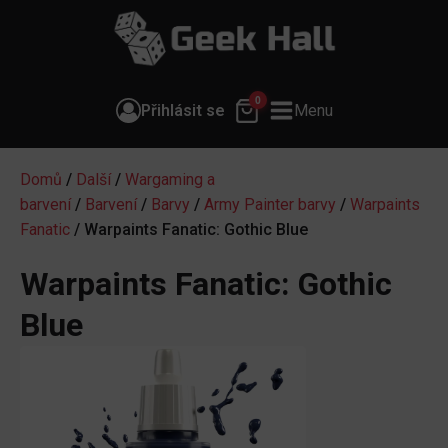
0
Přihlásit se
Menu
Domů
/
Další
/
Wargaming a
barvení
/
Barvení
/
Barvy
/
Army Painter barvy
/
Warpaints
Fanatic
/ Warpaints Fanatic: Gothic Blue
Warpaints Fanatic: Gothic
Blue