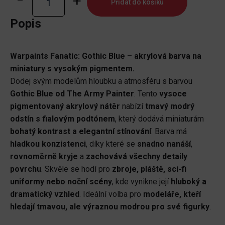
Přidat do košíku
Fanatic:
Gothic
Popis
Blue
množství
Warpaints Fanatic: Gothic Blue – akrylová barva na
miniatury s vysokým pigmentem.
Dodej svým modelům hloubku a atmosféru s barvou
Gothic Blue od The Army Painter
. Tento
vysoce
pigmentovaný akrylový nátěr
nabízí
tmavý modrý
odstín s fialovým podtónem
, který dodává miniaturám
bohatý kontrast a elegantní stínování
. Barva má
hladkou konzistenci
, díky které se
snadno nanáší
,
rovnoměrně kryje
a
zachovává všechny detaily
povrchu
. Skvěle se hodí pro
zbroje, pláště, sci-fi
uniformy nebo noční scény
, kde vynikne její
hluboký a
dramatický vzhled
. Ideální volba pro
modeláře, kteří
hledají tmavou, ale výraznou modrou pro své figurky
.