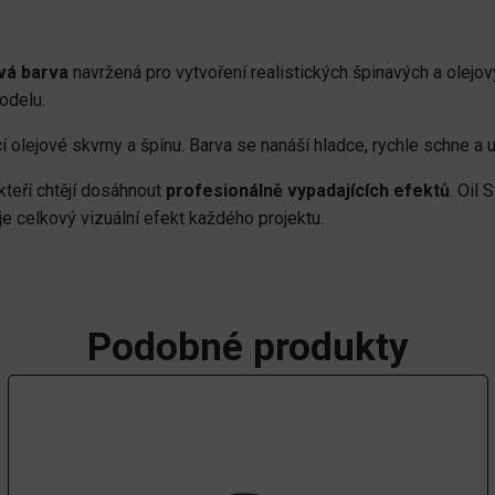
vá barva
navržená pro vytvoření realistických špinavých a olejo
odelu.
cí olejové skvrny a špínu. Barva se nanáší hladce, rychle schne a 
kteří chtějí dosáhnout
profesionálně vypadajících efektů
. Oil
je celkový vizuální efekt každého projektu.
Podobné produkty