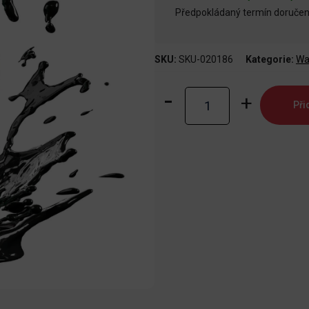
Předpokládaný termín doručení
SKU:
SKU-020186
Kategorie:
Wa
Warpaints
Při
Fanatic
Effects:
Oil
Stains
množství