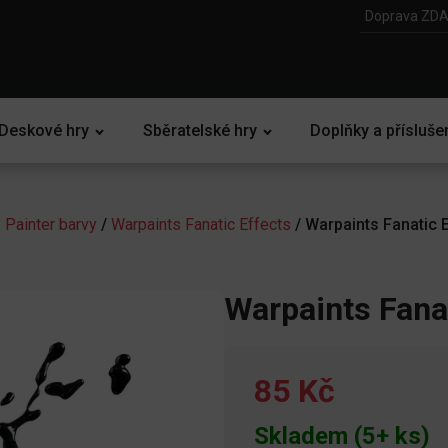
Doprava ZDA
Deskové hry
Sběratelské hry
Doplňky a přísluše
 Painter barvy
/
Warpaints Fanatic Effects
/ Warpaints Fanatic E
Warpaints Fanat
85 Kč
Skladem (5+ ks)