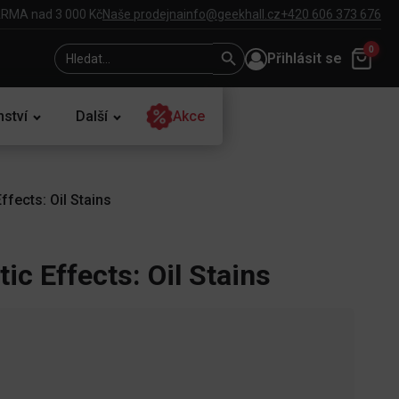
RMA nad 3 000 Kč
Naše prodejna
info@geekhall.cz
+420 606 373 676
Search
Search
0
Přihlásit se
for:
Button
nství
Další
Akce
ffects: Oil Stains
ic Effects: Oil Stains