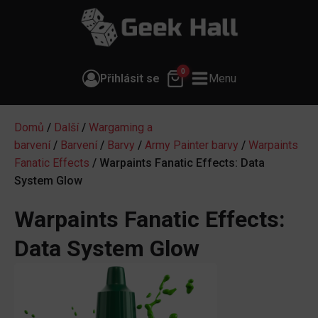
0
Přihlásit se
Menu
Domů
/
Další
/
Wargaming a
barvení
/
Barvení
/
Barvy
/
Army Painter barvy
/
Warpaints
Fanatic Effects
/ Warpaints Fanatic Effects: Data
System Glow
Warpaints Fanatic Effects:
Data System Glow