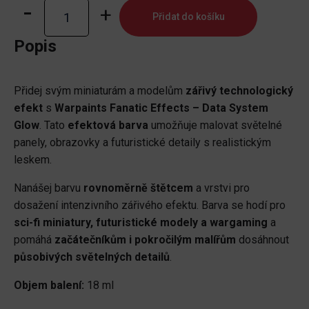
Warpaints
Přidat do košíku
Fanatic
Effects:
Popis
Data
System
Přidej svým miniaturám a modelům
zářivý technologický
Glow
efekt
s
Warpaints Fanatic Effects – Data System
množství
Glow
. Tato
efektová barva
umožňuje malovat světelné
panely, obrazovky a futuristické detaily s realistickým
leskem.
Nanášej barvu
rovnoměrně štětcem
a vrstvi pro
dosažení intenzivního zářivého efektu. Barva se hodí pro
sci-fi miniatury, futuristické modely a wargaming
a
pomáhá
začátečníkům i pokročilým malířům
dosáhnout
působivých světelných detailů
.
Objem balení:
18 ml