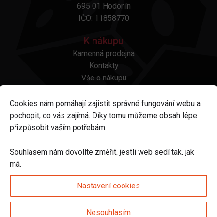
695 01 Hodonín
IČO: 11858770
K nákupu
Kamenná prodejna
Kontakty
Vše o nákupu
Otázky a odpovědi
Platba a doprava
Cookies nám pomáhají zajistit správné fungování webu a
Reklamace a vrácení
pochopit, co vás zajímá. Díky tomu můžeme obsah lépe
Obchodní podmínky
přizpůsobit vaším potřebám.
Ochrana osobních údajů
Odstoupení od smlouvy
Souhlasem nám dovolíte změřit, jestli web sedí tak, jak
má.
Sledujte nás na
Nastavení cookies
Nesouhlasím