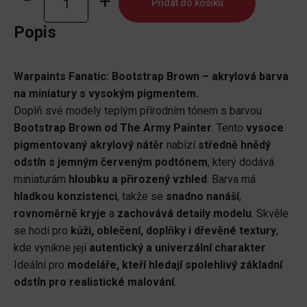
Přidat do košíku
Fanatic:
Bootstrap
Popis
Brown
množství
Warpaints Fanatic: Bootstrap Brown – akrylová barva
na miniatury s vysokým pigmentem.
Doplň své modely teplým přírodním tónem s barvou
Bootstrap Brown od The Army Painter
. Tento
vysoce
pigmentovaný akrylový nátěr
nabízí
středně hnědý
odstín s jemným červeným podtónem
, který dodává
miniaturám
hloubku a přirozený vzhled
. Barva má
hladkou konzistenci
, takže se
snadno nanáší
,
rovnoměrně kryje
a
zachovává detaily modelu
. Skvěle
se hodí pro
kůži, oblečení, doplňky i dřevěné textury
,
kde vynikne její
autentický a univerzální charakter
.
Ideální pro
modeláře, kteří hledají spolehlivý základní
odstín pro realistické malování
.