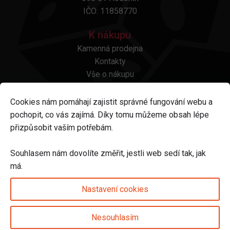
IČO: 11858770
K nákupu
Kamenná prodejna
Kontakty
Vše o nákupu
Otázky a odpovědi
Platba a doprava
Cookies nám pomáhají zajistit správné fungování webu a
Reklamace a vrácení
pochopit, co vás zajímá. Díky tomu můžeme obsah lépe
Obchodní podmínky
přizpůsobit vaším potřebám.
Ochrana osobních údajů
Odstoupení od smlouvy
Souhlasem nám dovolíte změřit, jestli web sedí tak, jak
má.
Sledujte nás na
Nastavení cookies
Nesouhlasím