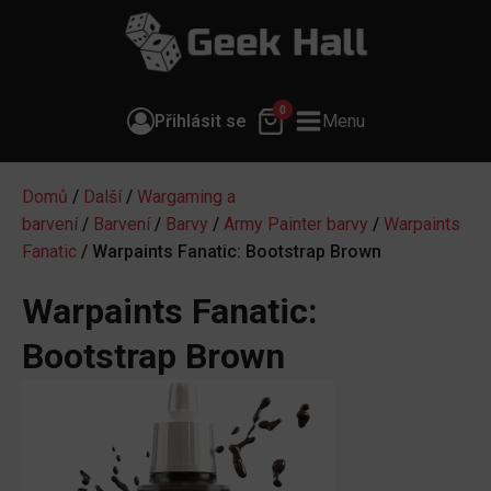
0
Přihlásit se
Menu
Domů
/
Další
/
Wargaming a
barvení
/
Barvení
/
Barvy
/
Army Painter barvy
/
Warpaints
Fanatic
/ Warpaints Fanatic: Bootstrap Brown
Warpaints Fanatic:
Bootstrap Brown