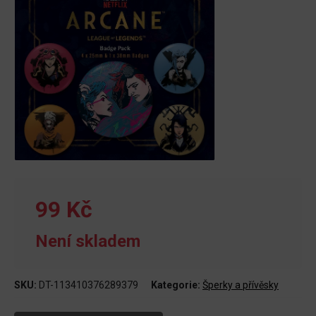
99 Kč
Není skladem
SKU:
DT-113410376289379
Kategorie:
Šperky a přívěsky