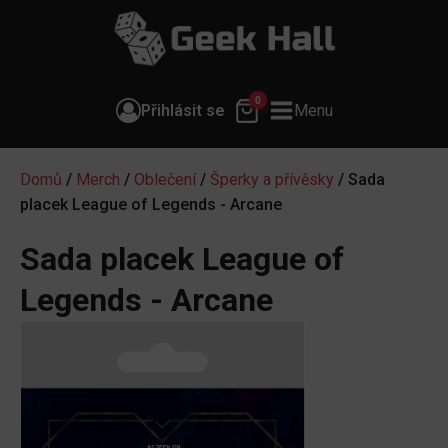
0
Přihlásit se
Menu
Domů
/
Merch
/
Oblečení
/
Šperky a přívěsky
/ Sada
placek League of Legends - Arcane
Sada placek League of
Legends - Arcane