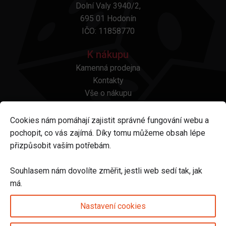
Dolní Valy 3940/2,
695 01 Hodonín
IČO: 11858770
K nákupu
Kamenná prodejna
Kontakty
Vše o nákupu
Otázky a odpovědi
Platba a doprava
Cookies nám pomáhají zajistit správné fungování webu a
Reklamace a vrácení
pochopit, co vás zajímá. Díky tomu můžeme obsah lépe
Obchodní podmínky
přizpůsobit vaším potřebám.
Ochrana osobních údajů
Odstoupení od smlouvy
Souhlasem nám dovolíte změřit, jestli web sedí tak, jak
má.
Sledujte nás na
Nastavení cookies