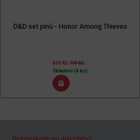
D&D set pinů - Honor Among Thieves
699
Kč
799
Kč
Skladem (4 ks)
Nezmeškejte nic důležitého!