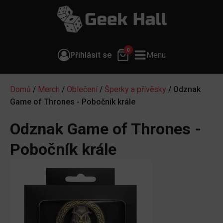
0
Přihlásit se
Menu
Domů
/
Merch
/
Oblečení
/
Šperky a přívěsky
/ Odznak
Game of Thrones - Pobočník krále
Odznak Game of Thrones -
Pobočník krále