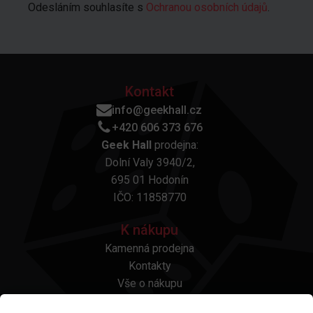
Odesláním souhlasíte s
Ochranou osobních údajů
.
Kontakt
info@geekhall.cz
+420 606 373 676
Geek Hall
prodejna:
Dolní Valy 3940/2,
695 01 Hodonín
IČO: 11858770
K nákupu
Kamenná prodejna
Kontakty
Vše o nákupu
Otázky a odpovědi