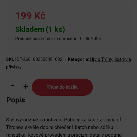
199 Kč
Skladem (1 ks)
Předpokládaný termín doručení: 10. 08. 2026
SKU:
DT-2601682500481082
Kategorie:
Hry o Trůny
,
Šperky a
přívěsky
Odznak
Přidat do košíku
Game
of
Popis
Thrones
-
Stylový odznak s motivem Pobočníka krále z Game of
Pobočník
Thrones skvěle doplní oblečení, batoh nebo sbírku
krále
fanouška. Kovové provedení a precizní detaily podtrhují
množství