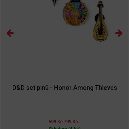
D&D set pinů - Honor Among Thieves
699
Kč
799
Kč
Skladem (4 ks)