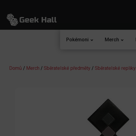
Pokémoni
Merch
Domů
/
Merch
/
Sběratelské předměty
/
Sběratelské repliky