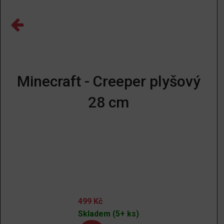
Minecraft - Creeper plyšový
28 cm
499
Kč
Skladem (5+ ks)