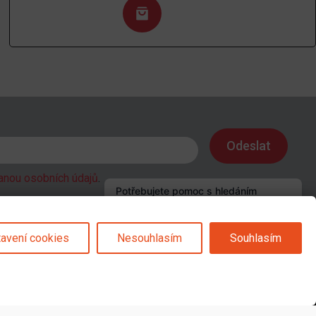
anou osobních údajů
.
avení cookies
Nesouhlasím
Souhlasím
Sledujte nás na