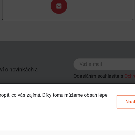
ví o novinkách a
Odesláním souhlasíte s
Ochr
hopit, co vás zajímá. Díky tomu můžeme obsah lépe
Nast
pu
Kategorie
odejna
Pokémoni
Merch