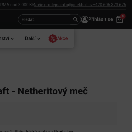
RMA nad 3 000 Kč
Naše prodejna
info@geekhall.cz
+420 606 373 676
Search
Search
0
Přihlásit se
for:
Button
nství
Další
Akce
ft - Netheritový meč
necraft
,
Sběratelské repliky z filmů a her