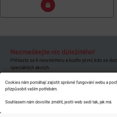
Nezmeškejte nic důležitého!
Přihlaste se k newsletteru a buďte první, kdo se doz
speciálních akcích.
Cookies nám pomáhají zajistit správné fungování webu a poc
přizpůsobit vaším potřebám.
Kontakt
K náku
Souhlasem nám dovolíte změřit, jestli web sedí tak, jak má.
info@geekhall.cz
Kamenná pr
+420 606 373 676
Kontakty