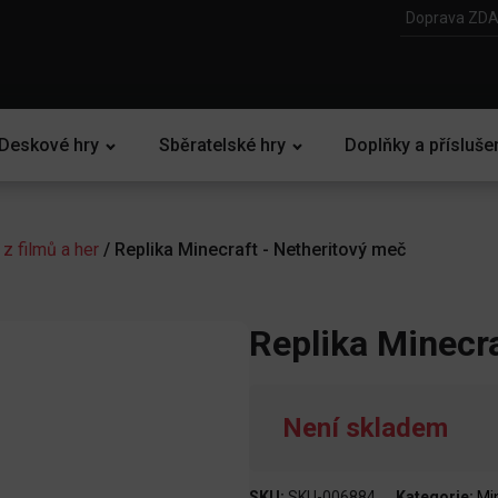
Doprava ZDA
Deskové hry
Sběratelské hry
Doplňky a přísluše
 z filmů a her
/ Replika Minecraft - Netheritový meč
Replika Minecra
Není skladem
SKU:
SKU-006884
Kategorie:
Mi