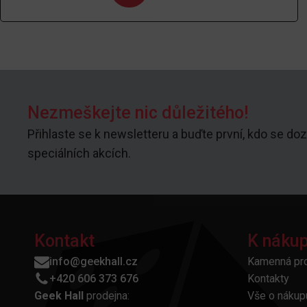
Nezmeškejte nic důležitého!
Přihlaste se k newsletteru a buďte první, kdo se doz
speciálních akcích.
Kontakt
K náku
info@geekhall.cz
Kamenná pr
+420 606 373 676
Kontakty
Geek Hall
prodejna:
Vše o nákup