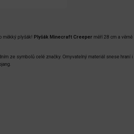
ako měkký plyšák!
Plyšák Minecraft Creeper
měří 28 cm a věrně 
jedním ze symbolů celé značky. Omyvatelný materiál snese hraní i
ojang.