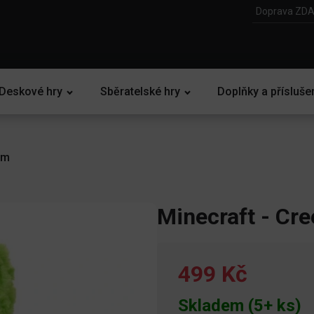
Doprava ZDA
Deskové hry
Sběratelské hry
Doplňky a přísluše
cm
Minecraft - Cr
499 Kč
Skladem (5+ ks)