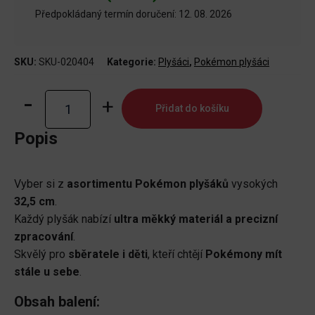
Předpokládaný termín doručení: 12. 08. 2026
SKU:
SKU-020404
Kategorie:
Plyšáci
,
Pokémon plyšáci
Pokémon
Přidat do košíku
plyš
asortment
Popis
32,5
cm
Vyber si z
asortimentu Pokémon plyšáků
vysokých
množství
32,5 cm
.
Každý plyšák nabízí
ultra měkký materiál a precizní
zpracování
.
Skvělý pro
sběratele i děti
, kteří chtějí
Pokémony mít
stále u sebe
.
Obsah balení: