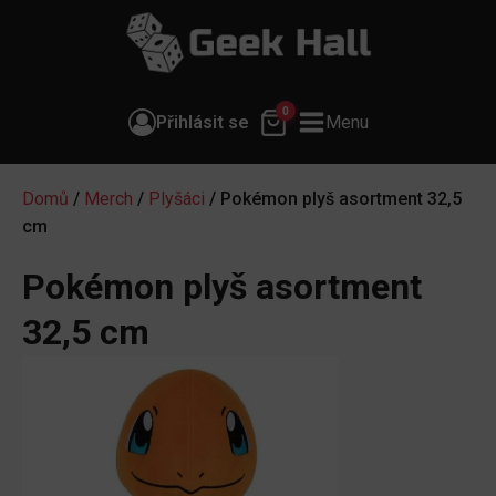
0
Přihlásit se
Menu
Domů
/
Merch
/
Plyšáci
/ Pokémon plyš asortment 32,5
cm
Pokémon plyš asortment
32,5 cm