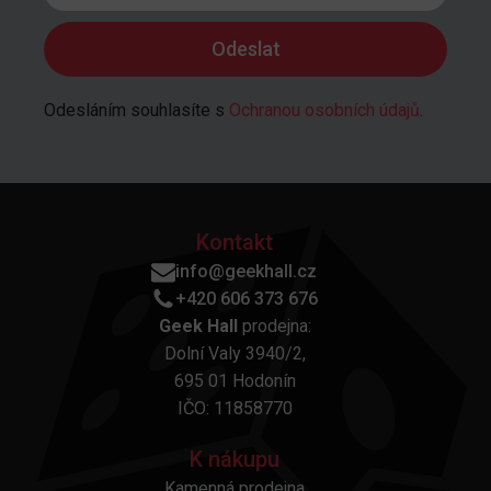
Odesláním souhlasíte s
Ochranou osobních údajů
.
Kontakt
info@geekhall.cz
+420 606 373 676
Geek Hall
prodejna:
Dolní Valy 3940/2,
695 01 Hodonín
IČO: 11858770
K nákupu
Kamenná prodejna