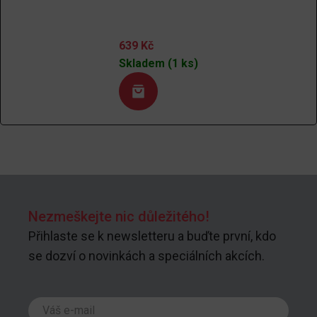
639
Kč
Skladem (1 ks)
Nezmeškejte nic důležitého!
Přihlaste se k newsletteru a buďte první, kdo
se dozví o novinkách a speciálních akcích.