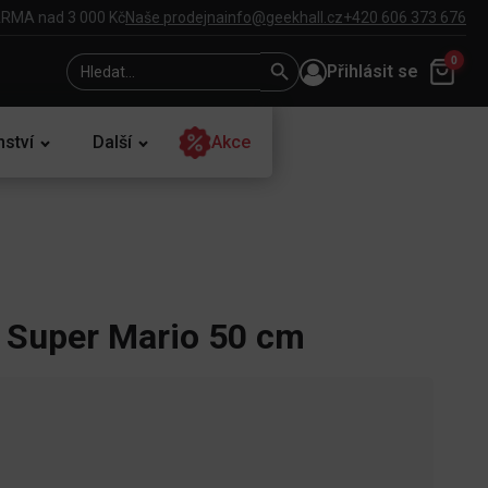
RMA nad 3 000 Kč
Naše prodejna
info@geekhall.cz
+420 606 373 676
Search
Search
0
Přihlásit se
for:
Button
nství
Další
Akce
a Super Mario 50 cm