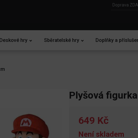
Doprava ZDA
Deskové hry
Sběratelské hry
Doplňky a přísluše
 cm
Plyšová figurk
649 Kč
Není skladem