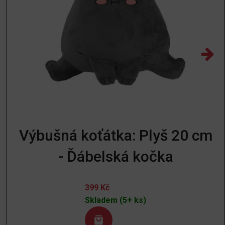
Výbušná koťátka: Plyš 20 cm
- Ďábelská kočka
399
Kč
Skladem (5+ ks)