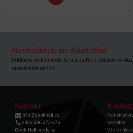
Nezmeškejte nic důležitého!
Přihlaste se k newsletteru a buďte první, kdo se doz
speciálních akcích.
Kontakt
K náku
info@geekhall.cz
Kamenná pr
+420 606 373 676
Kontakty
Geek Hall
prodejna:
Vše o nákup