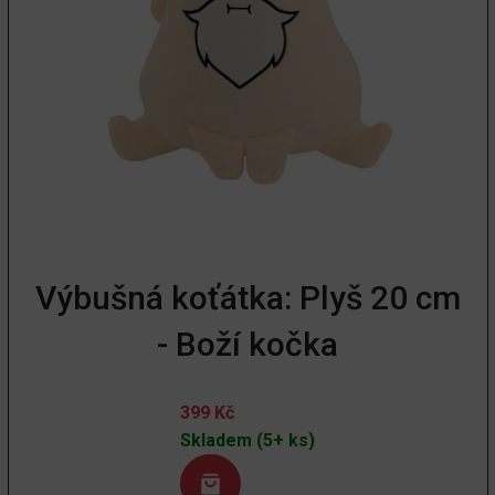
Výbušná koťátka: Plyš 20 cm
- Boží kočka
399
Kč
Skladem (5+ ks)