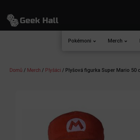
Pokémoni
Merch
Domů
/
Merch
/
Plyšáci
/ Plyšová figurka Super Mario 50