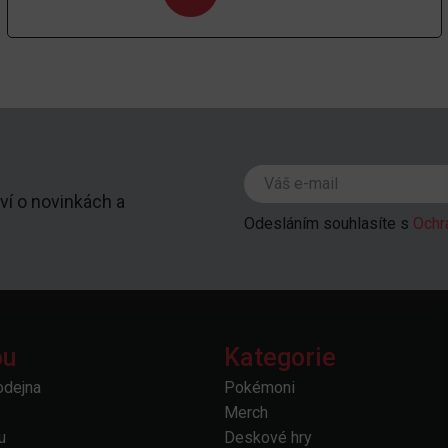
ví o novinkách a
Odesláním souhlasíte s
Ochr
pu
Kategorie
odejna
Pokémoni
Merch
u
Deskové hry