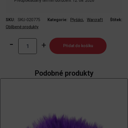
Předpokládaný termín doručení: 12. 08. 2026
SKU:
SKU-020775
Kategorie:
Plyšáci
,
Warcraft
Štítek:
Oblíbené produkty
Plyšák
Přidat do košíku
World
of
Warcraft
-
Podobné produkty
Pepe
Ardenwald
množství