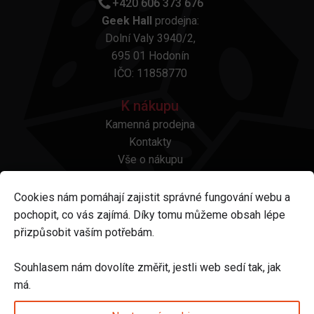
+420 606 373 676
Geek Hall
prodejna:
Dolní Valy 3940/2,
695 01 Hodonín
IČO: 11858770
K nákupu
Kamenná prodejna
Kontakty
Vše o nákupu
Otázky a odpovědi
Platba a doprava
Cookies nám pomáhají zajistit správné fungování webu a
Reklamace a vrácení
pochopit, co vás zajímá. Díky tomu můžeme obsah lépe
Obchodní podmínky
přizpůsobit vaším potřebám.
Ochrana osobních údajů
Odstoupení od smlouvy
Souhlasem nám dovolíte změřit, jestli web sedí tak, jak
má.
Sledujte nás na