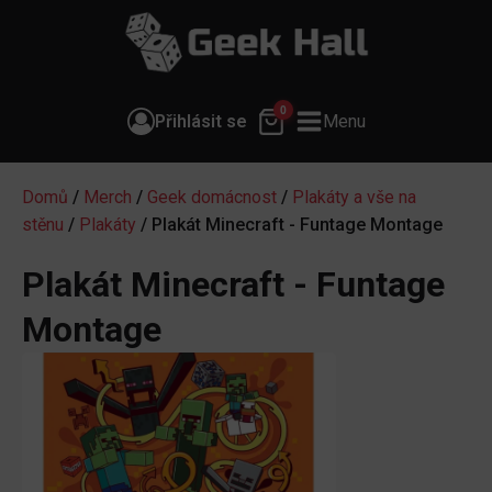
0
Přihlásit se
Menu
Domů
/
Merch
/
Geek domácnost
/
Plakáty a vše na
stěnu
/
Plakáty
/ Plakát Minecraft - Funtage Montage
Plakát Minecraft - Funtage
Montage