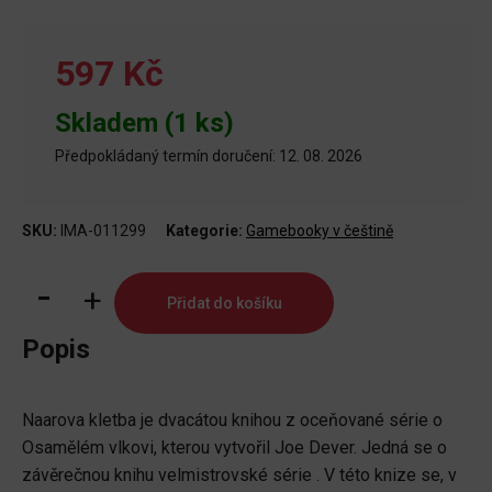
597 Kč
Skladem (1 ks)
Předpokládaný termín doručení: 12. 08. 2026
SKU:
IMA-011299
Kategorie:
Gamebooky v češtině
Lone
Přidat do košíku
Wolf:
Naarova
Popis
kletba
množství
Naarova kletba je dvacátou knihou z oceňované série o
Osamělém vlkovi, kterou vytvořil Joe Dever. Jedná se o
závěrečnou knihu velmistrovské série . V této knize se, v