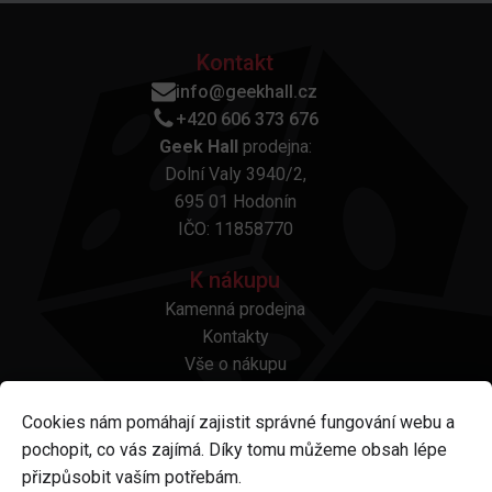
Kontakt
info@geekhall.cz
+420 606 373 676
Geek Hall
prodejna:
Dolní Valy 3940/2,
695 01 Hodonín
IČO: 11858770
K nákupu
Kamenná prodejna
Kontakty
Vše o nákupu
Otázky a odpovědi
Platba a doprava
Cookies nám pomáhají zajistit správné fungování webu a
Reklamace a vrácení
pochopit, co vás zajímá. Díky tomu můžeme obsah lépe
Obchodní podmínky
přizpůsobit vaším potřebám.