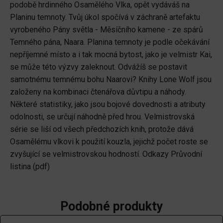
podobě hrdinného Osamělého Vlka, opět vydáváš na
Planinu temnoty. Tvůj úkol spočívá v záchraně artefaktu
vyrobeného Pány světla - Měsíčního kamene - ze spárů
Temného pána, Naara. Planina temnoty je podle očekávání
nepříjemné místo a i tak mocná bytost, jako je velmistr Kai,
se může této výzvy zaleknout. Odvážíš se postavit
samotnému temnému bohu Naarovi? Knihy Lone Wolf jsou
založeny na kombinaci čtenářova důvtipu a náhody.
Některé statistiky, jako jsou bojové dovednosti a atributy
odolnosti, se určují náhodně před hrou. Velmistrovská
série se liší od všech předchozích knih, protože dává
Osamělému vlkovi k použití kouzla, jejichž počet roste se
zvyšující se velmistrovskou hodností. Odkazy Průvodní
listina (pdf)
Podobné produkty