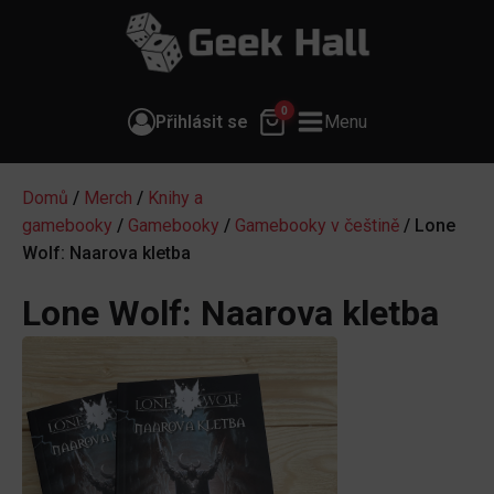
0
Přihlásit se
Menu
Domů
/
Merch
/
Knihy a
gamebooky
/
Gamebooky
/
Gamebooky v češtině
/ Lone
Wolf: Naarova kletba
Lone Wolf: Naarova kletba