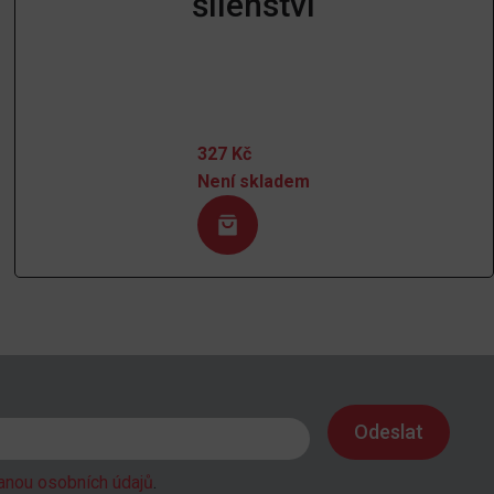
šílenství
327
Kč
Není skladem
anou osobních údajů
.