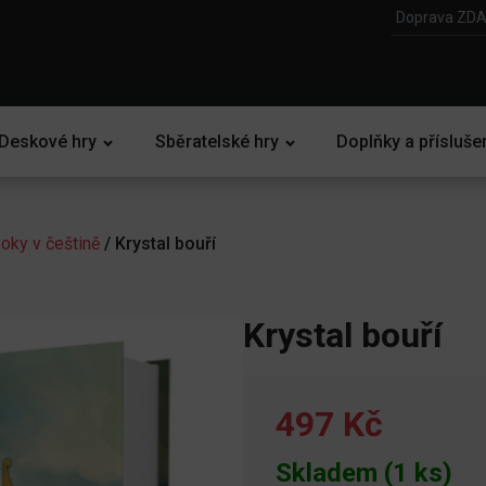
Doprava ZDA
Deskové hry
Sběratelské hry
Doplňky a přísluše
ky v češtině
/ Krystal bouří
Krystal bouří
497 Kč
Skladem (1 ks)