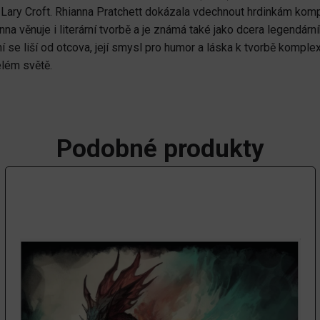
y Lary Croft. Rhianna Pratchett dokázala vdechnout hrdinkám kompl
na věnuje i literární tvorbě a je známá také jako dcera legendárn
e liší od otcova, její smysl pro humor a láska k tvorbě komplexníc
elém světě.
Podobné produkty