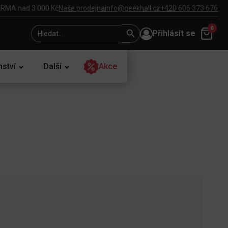
RMA nad 3 000 Kč
Naše prodejna
info@geekhall.cz
+420 606 373 676
Search
Search
0
Přihlásit se
for:
Button
nství
Další
Akce