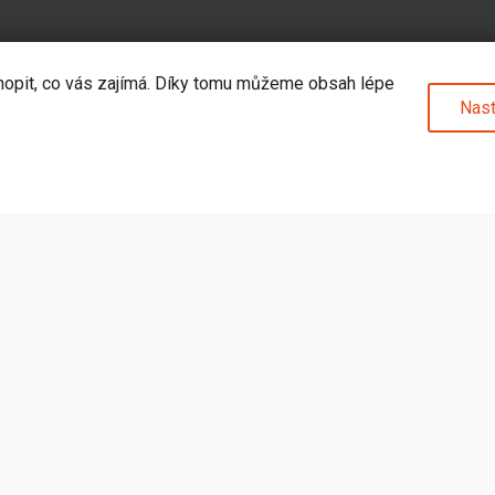
hopit, co vás zajímá. Díky tomu můžeme obsah lépe
Nast
pu
Kategorie
odejna
Pokémoni
Merch
u
Deskové hry
povědi
Sběratelské hry
prava
Doplňky a příslušenství
 vrácení
Další
odmínky
bních údajů
od smlouvy