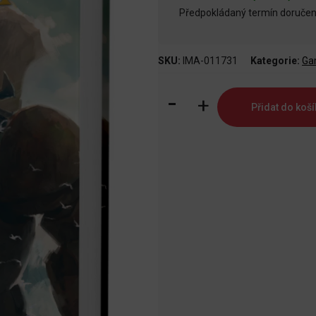
Předpokládaný termín doručení
SKU:
IMA-011731
Kategorie:
Ga
Krystal
Přidat do koší
bouří
množství