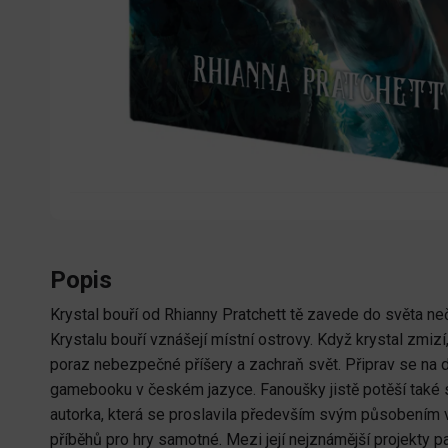
Popis
Krystal bouří od Rhianny Pratchett tě zavede do světa n
Krystalu bouří vznášejí místní ostrovy. Když krystal zmizí
poraz nebezpečné příšery a zachraň svět. Připrav se na d
gamebooku v českém jazyce. Fanoušky jistě potěší také s
autorka, která se proslavila především svým působením v 
příběhů pro hry samotné. Mezi její nejznámější projekty p