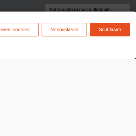
avení cookies
Nesouhlasím
Souhlasím
Sledujte nás na
© 2025 Svět karet s.r.o. | vytvořeno DIGIBEES