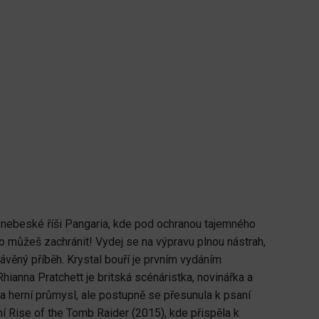
 nebeské říši Pangaria, kde pod ochranou tajemného
 ho můžeš zachránit! Vydej se na výpravu plnou nástrah,
ávěný příběh. Krystal bouří je prvním vydáním
anna Pratchett je britská scénáristka, novinářka a
a herní průmysl, ale postupně se přesunula k psaní
ní Rise of the Tomb Raider (2015), kde přispěla k