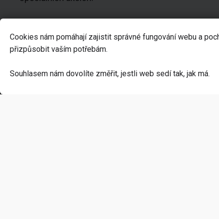
Cookies nám pomáhají zajistit správné fungování webu a poc
přizpůsobit vaším potřebám.
Kontakt
K náku
Souhlasem nám dovolíte změřit, jestli web sedí tak, jak má.
info@geekhall.cz
Kamenná pr
+420 606 373 676
Kontakty
Geek Hall
prodejna:
Vše o nákup
Dolní Valy 3940/2,
Otázky a od
695 01 Hodonín
Platba a do
IČO: 11858770
Reklamace a
Obchodní p
Ochrana oso
Odstoupení 
Nastavení cookies