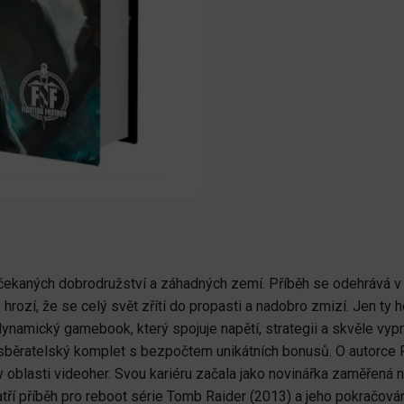
ečekaných dobrodružství a záhadných zemí. Příběh se odehrává v
, hrozí, že se celý svět zřítí do propasti a nadobro zmizí. Jen ty
ynamický gamebook, který spojuje napětí, strategii a skvěle vypr
běratelský komplet s bezpočtem unikátních bonusů. O autorce Rhi
oblasti videoher. Svou kariéru začala jako novinářka zaměřená n
atří příběh pro reboot série Tomb Raider (2013) a jeho pokračová