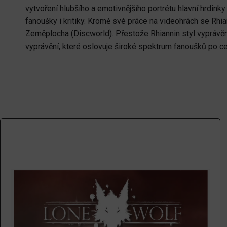
vytvoření hlubšího a emotivnějšího portrétu hlavní hrdink
fanoušky i kritiky. Kromě své práce na videohrách se Rhian
Zeměplocha (Discworld). Přestože Rhiannin styl vyprávění s
vyprávění, které oslovuje široké spektrum fanoušků po c