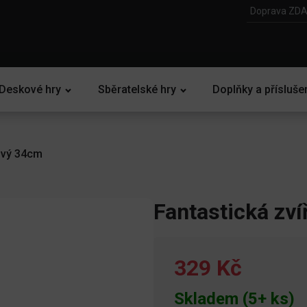
Doprava ZDA
Deskové hry
Sběratelské hry
Doplňky a přísluše
šový 34cm
Fantastická zví
329 Kč
Skladem (5+ ks)