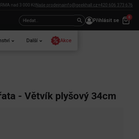
RMA nad 3 000 Kč
Naše prodejna
info@geekhall.cz
+420 606 373 676
Search
Search
0
Přihlásit se
for:
Button
nství
Další
Akce
řata - Větvík plyšový 34cm