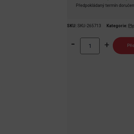
Předpokládaný termín doručení
SKU:
SKU-265713
Kategorie:
Ply
Fantastická
Při
zvířata
-
Větvík
plyšový
34cm
množství