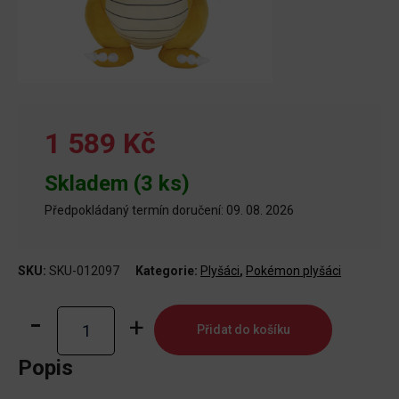
1 589 Kč
Skladem (3 ks)
Předpokládaný termín doručení: 09. 08. 2026
SKU:
SKU-012097
Kategorie:
Plyšáci
,
Pokémon plyšáci
Dragonite
Přidat do košíku
plyš
60
Popis
cm