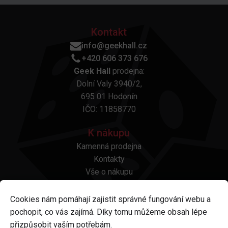
Kontakt
info@geekhall.cz
+420 606 373 676
Geek Hall
prodejna:
Dolní Valy 3940/2,
695 01 Hodonín
IČO: 11858770
K nákupu
Kamenná prodejna
Kontakty
Vše o nákupu
Otázky a odpovědi
Platba a doprava
Cookies nám pomáhají zajistit správné fungování webu a
Reklamace a vrácení
pochopit, co vás zajímá. Díky tomu můžeme obsah lépe
Obchodní podmínky
přizpůsobit vaším potřebám.