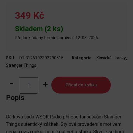
349 Kč
Skladem (2 ks)
Předpokládaný termín doručení: 12. 08. 2026
SKU:
DT-3126102302290515
Kategorie:
Klasické hrnky
,
Stranger Things
Dárková
Přidat do košíku
sada
Stranger
Popis
Things
-
Dárková sada WSQK Radio přinese fanouškům Stranger
WSQK
Things autentický zážitek. Stylové provedení s motivem
Radio
seriálu oživí pokoj, herní kout nebo sbírku. Skvěle se hodí
množství