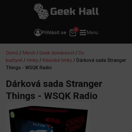
0
Přihlásit se
Menu
Domů
/
Merch
/
Geek domácnost
/
Do
kuchyně
/
Hrnky
/
Klasické hrnky
/ Dárková sada Stranger
Things - WSQK Radio
Dárková sada Stranger
Things - WSQK Radio