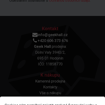
Odesláním souhlasíte s
Ochranou osobních údajů
.
Kontakt
info@geekhall.cz
+420 606 373 676
Geek Hall
prodejna:
Dolní Valy 3940/2,
695 01 Hodonín
IČO: 11858770
K nákupu
Kamenná prodejna
Kontakty
Vše o nákupu
Otázky a odpovědi
Platba a doprava