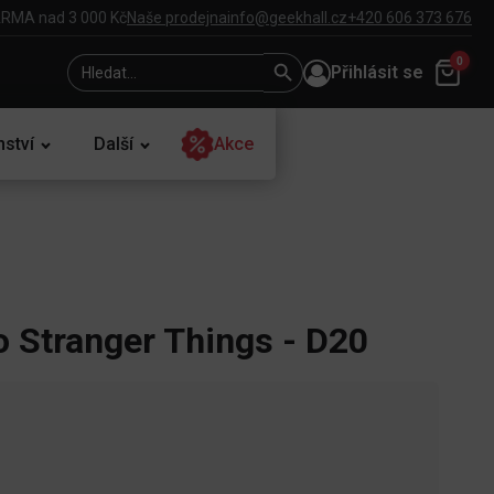
RMA nad 3 000 Kč
Naše prodejna
info@geekhall.cz
+420 606 373 676
Search
Search
0
Přihlásit se
for:
Button
nství
Další
Akce
o Stranger Things - D20