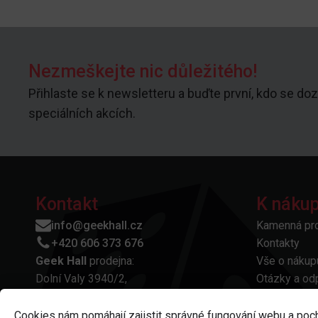
Nezmeškejte nic důležitého!
Přihlaste se k newsletteru a buďte první, kdo se doz
speciálních akcích.
Kontakt
K náku
info@geekhall.cz
Kamenná pr
+420 606 373 676
Kontakty
Geek Hall
prodejna:
Vše o nákup
Dolní Valy 3940/2,
Otázky a od
695 01 Hodonín
Platba a do
IČO: 11858770
Reklamace a
Cookies nám pomáhají zajistit správné fungování webu a poc