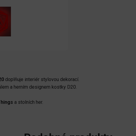
20
doplňuje interiér stylovou dekorací.
álem a herním designem kostky D20.
Things
a stolních her.