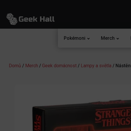
Pokémoni
Merch
Domů
/
Merch
/
Geek domácnost
/
Lampy a světla
/ Nástěn