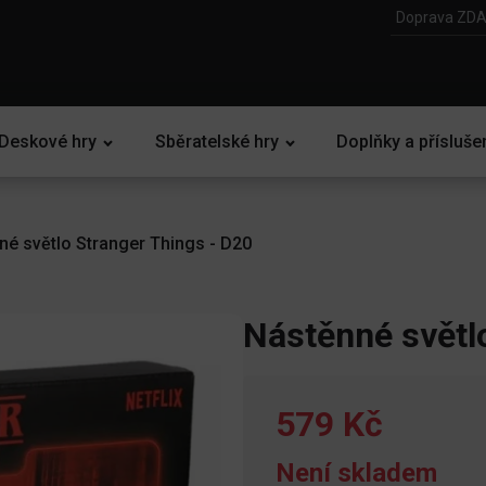
Doprava ZDA
Deskové hry
Sběratelské hry
Doplňky a přísluše
né světlo Stranger Things - D20
Nástěnné světl
579 Kč
Není skladem