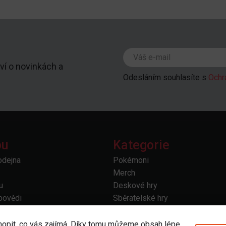
ví o novinkách a
Odesláním souhlasíte s
Ochr
pu
Kategorie
odejna
Pokémoni
Merch
u
Deskové hry
povědi
Sběratelské hry
prava
Doplňky a příslušenství
 vrácení
Další
hopit, co vás zajímá. Díky tomu můžeme obsah lépe