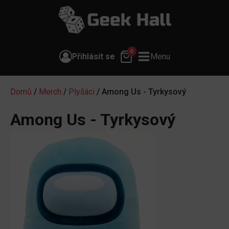
0
Přihlásit se
Menu
Domů
/
Merch
/
Plyšáci
/ Among Us - Tyrkysový
Among Us - Tyrkysový