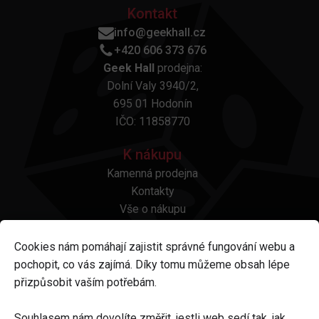
Kontakt
info@geekhall.cz
+420 606 373 676
Geek Hall
prodejna:
Dolní Valy 3940/2,
695 01 Hodonín
IČO: 11858770
K nákupu
Kamenná prodejna
Kontakty
Vše o nákupu
Otázky a odpovědi
Platba a doprava
Cookies nám pomáhají zajistit správné fungování webu a
Reklamace a vrácení
pochopit, co vás zajímá. Díky tomu můžeme obsah lépe
Obchodní podmínky
přizpůsobit vaším potřebám.
Ochrana osobních údajů
Odstoupení od smlouvy
Souhlasem nám dovolíte změřit, jestli web sedí tak, jak