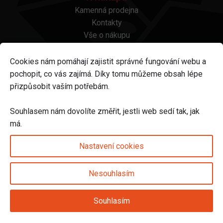
Kamenná prodejna
Kontakty
Vše o nákupu
Otázky a odpovědi
Platba a doprava
Cookies nám pomáhají zajistit správné fungování webu a
Reklamace a vrácení
pochopit, co vás zajímá. Díky tomu můžeme obsah lépe
Obchodní podmínky
přizpůsobit vaším potřebám.
Ochrana osobních údajů
Odstoupení od smlouvy
Souhlasem nám dovolíte změřit, jestli web sedí tak, jak
má.
Sledujte nás na
Nastavení cookies
Nesouhlasím
Nastavení cookies
Souhlasím
© 2025 Svět karet s.r.o. | vytvořeno DIGIBEES