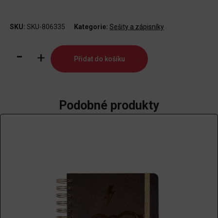
SKU:
SKU-806335
Kategorie:
Sešity a zápisníky
Zápisník
Přidat do košíku
Batman
-
Logo,
svítíc
Podobné produkty
množství