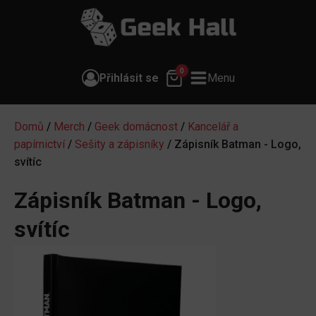
0
Přihlásit se
Menu
Domů
/
Merch
/
Geek domácnost
/
Kancelář a
papírnictví
/
Sešity a zápisníky
/ Zápisník Batman - Logo,
svítíc
Zápisník Batman - Logo,
svítíc