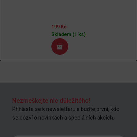
199
Kč
Skladem (1 ks)
Nezmeškejte nic důležitého!
Přihlaste se k newsletteru a buďte první, kdo
se dozví o novinkách a speciálních akcích.