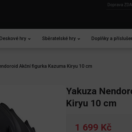
Doprava ZDA
Deskové hry
Sběratelské hry
Doplňky a přísluše
ndoroid Akční figurka Kazuma Kiryu 10 cm
Yakuza Nendoro
Kiryu 10 cm
1 699 Kč