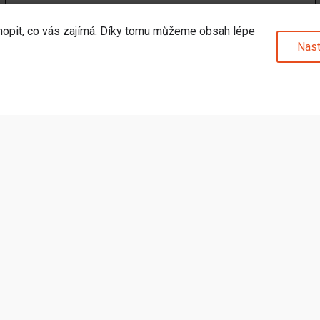
hopit, co vás zajímá. Díky tomu můžeme obsah lépe
Nast
1 599
Kč
Skladem (1 ks)
ví o novinkách a