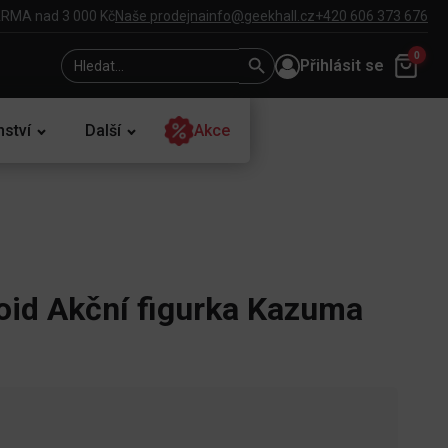
RMA nad 3 000 Kč
Naše prodejna
info@geekhall.cz
+420 606 373 676
Search
Search
0
Přihlásit se
for:
Button
nství
Další
Akce
id Akční figurka Kazuma