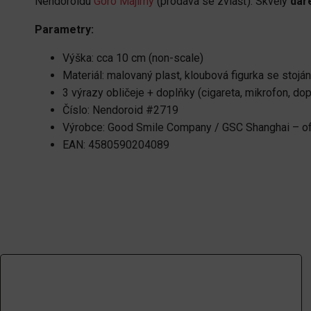
Nendoroidu
Goro Majimy
(prodává se zvlášť). Skvělý
dár
Parametry:
Výška: cca 10 cm (non-scale)
Materiál: malovaný plast, kloubová figurka se stoj
3 výrazy obličeje + doplňky (cigareta, mikrofon, dop
Číslo: Nendoroid #2719
Výrobce: Good Smile Company / GSC Shanghai – ofi
EAN: 4580590204089