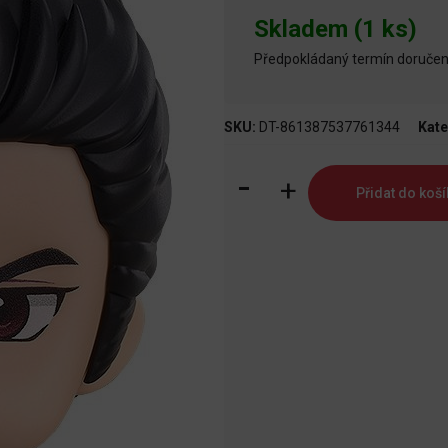
Skladem (1 ks)
Předpokládaný termín doručení
SKU:
DT-861387537761344
Kate
Yakuza
Přidat do koší
Nendoroid
Akční
figurka
Kazuma
Kiryu
10
cm
množství