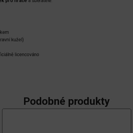
ek pro hráče
a sběratele.
ánkem
ravní kužel)
ciálně licencováno
Podobné produkty