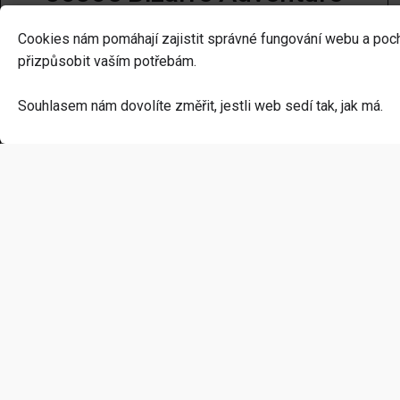
Battle Tendency akční
Cookies nám pomáhají zajistit správné fungování webu a poc
figurka Chozokado Joseph
přizpůsobit vaším potřebám.
Joestar Third 16 cm
Souhlasem nám dovolíte změřit, jestli web sedí tak, jak má.
2 499
Kč
Skladem (1 ks)
Nezmeškejte nic důležitého!
Přihlaste se k newsletteru a buďte první, kdo se doz