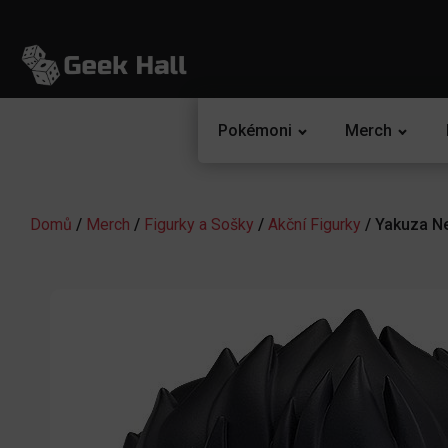
Pokémoni
Merch
Domů
/
Merch
/
Figurky a Sošky
/
Akční Figurky
/ Yakuza Ne