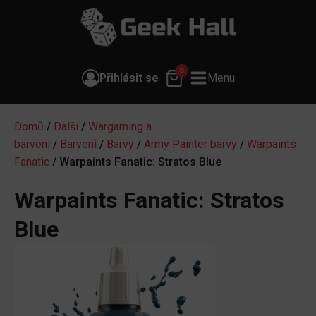
0
Přihlásit se
Menu
Domů
/
Další
/
Wargaming a
barvení
/
Barvení
/
Barvy
/
Army Painter barvy
/
Warpaints
Fanatic
/ Warpaints Fanatic: Stratos Blue
Warpaints Fanatic: Stratos
Blue