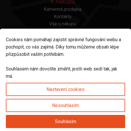
K nákupu
Kamenná prodejna
Kontakty
Vše o nákupu
Otázky a odpovědi
Platba a doprava
Cookies nám pomáhají zajistit správné fungování webu a
Reklamace a vrácení
pochopit, co vás zajímá. Díky tomu můžeme obsah lépe
Obchodní podmínky
přizpůsobit vaším potřebám.
Ochrana osobních údajů
Odstoupení od smlouvy
Souhlasem nám dovolíte změřit, jestli web sedí tak, jak
má.
Sledujte nás na
Nastavení cookies
Nesouhlasím
Nastavení cookies
Souhlasím
© 2025 Svět karet s.r.o. | vytvořeno DIGIBEES