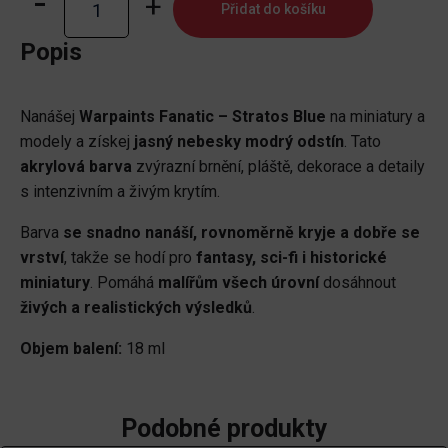
Přidat do košíku
Fanatic:
Stratos
Popis
Blue
množství
Nanášej
Warpaints Fanatic – Stratos Blue
na miniatury a
modely a získej
jasný nebesky modrý odstín
. Tato
akrylová barva
zvýrazní brnění, pláště, dekorace a detaily
s intenzivním a živým krytím.
Barva
se snadno nanáší, rovnoměrně kryje a dobře se
vrství
, takže se hodí pro
fantasy, sci-fi i historické
miniatury
. Pomáhá
malířům všech úrovní
dosáhnout
živých a realistických výsledků
.
Objem balení:
18 ml
Podobné produkty