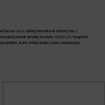
vá barva
nabízí
zářivý limetkově zelený tón
s
chovává jemné detaily modelu
. Ideální pro
magické
o
modeláře, kteří chtějí dodat svým miniaturám