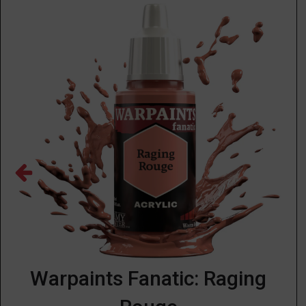
Warpaints Fanatic: Raging