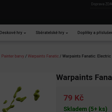
Doprava ZDA
Deskové hry
Sběratelské hry
Doplňky a přísluše
 Painter barvy
/
Warpaints Fanatic
/ Warpaints Fanatic: Electric
Warpaints Fanat
79 Kč
Skladem (5+ ks)