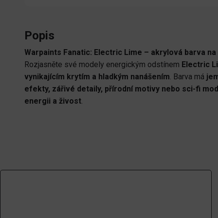
Popis
Warpaints Fanatic: Electric Lime – akrylová barva n
Rozjasněte své modely energickým odstínem
Electric 
vynikajícím krytím a hladkým nanášením
. Barva má
je
efekty, zářivé detaily, přírodní motivy nebo sci-fi mo
energii a živost
.