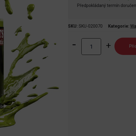
Předpokládaný termín doručení
SKU:
SKU-020070
Kategorie:
Wa
Warpaints
Při
Fanatic:
Electric
Lime
množství