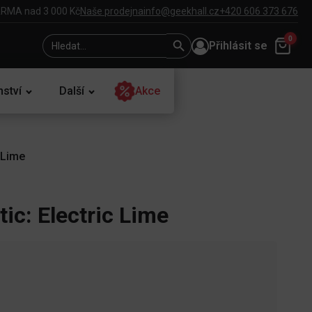
RMA nad 3 000 Kč
Naše prodejna
info@geekhall.cz
+420 606 373 676
Search
Search
0
Přihlásit se
for:
Button
nství
Další
Akce
 Lime
ic: Electric Lime