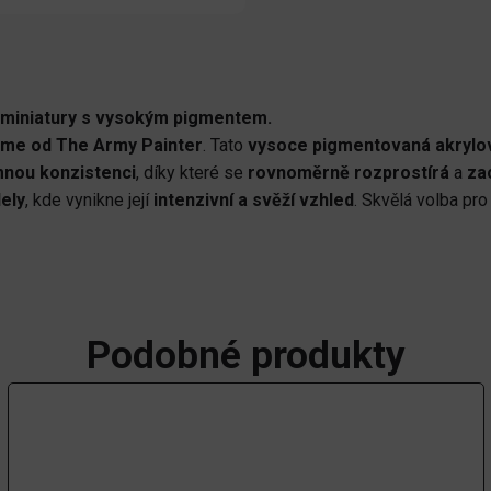
a miniatury s vysokým pigmentem.
Lime od The Army Painter
. Tato
vysoce pigmentovaná akrylo
mnou konzistenci
, díky které se
rovnoměrně rozprostírá
a
za
dely
, kde vynikne její
intenzivní a svěží vzhled
. Skvělá volba pr
Podobné produkty