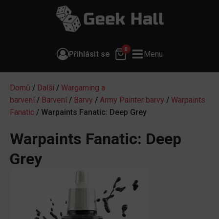
0
Přihlásit se
Menu
Domů
/
Další
/
Wargaming a
barvení
/
Barvení
/
Barvy
/
Army Painter barvy
/
Warpaints
Fanatic
/ Warpaints Fanatic: Deep Grey
Warpaints Fanatic: Deep
Grey