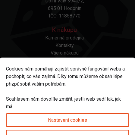
Dolní Valy 3940/2,
695 01 Hodonín
IČO: 11858770
K nákupu
Kamenná prodejna
Kontakty
Vše o nákupu
Otázky a odpovědi
Platba a doprava
Cookies nám pomáhají zajistit správné fungování webu a
Reklamace a vrácení
pochopit, co vás zajímá. Díky tomu můžeme obsah lépe
Obchodní podmínky
přizpůsobit vaším potřebám.
Ochrana osobních údajů
Odstoupení od smlouvy
Souhlasem nám dovolíte změřit, jestli web sedí tak, jak
má.
Sledujte nás na
Nastavení cookies