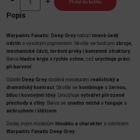
Přidat do košíku
Fanatic:
Deep
Popis
Grey
množství
Warpaints Fanatic: Deep Grey
nabízí
tmavě šedý
odstín
s vysokým pigmentem. Skvěle se hodí pro
zbroje,
mechanické části, terénní prvky i kamenné struktury
.
Barva
hladce kryje
a
rychle schne
, což
urychluje práci
při barvení
.
Odstín
Deep Grey
dodává miniaturám
realistický a
dramatický kontrast
. Skvěle se
kombinuje s černou,
bílou i kovovými tóny
. Umožňuje
vytvářet přirozené
přechody a stíny
. Barva se
snadno míchá
a
funguje s
airbrushem i štětcem
.
Dodej svým modelům
hloubku a charakter
s odstínem
Warpaints Fanatic Deep Grey
.