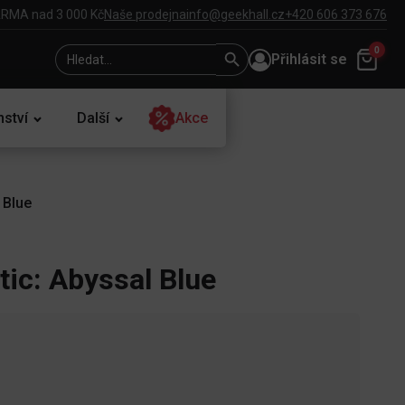
RMA nad 3 000 Kč
Naše prodejna
info@geekhall.cz
+420 606 373 676
Search
Search
0
Přihlásit se
for:
Button
nství
Další
Akce
 Blue
tic: Abyssal Blue