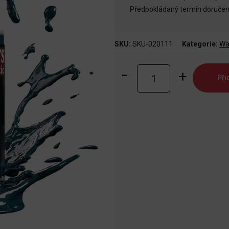
Předpokládaný termín doručení
SKU:
SKU-020111
Kategorie:
Wa
Warpaints
Při
Fanatic:
Abyssal
Blue
množství