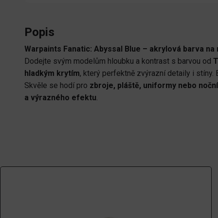
Popis
Warpaints Fanatic: Abyssal Blue – akrylová barva n
Dodejte svým modelům hloubku a kontrast s barvou od
T
hladkým krytím
, který perfektně zvýrazní detaily i stíny
Skvěle se hodí pro
zbroje, pláště, uniformy nebo nočn
a výrazného efektu
.