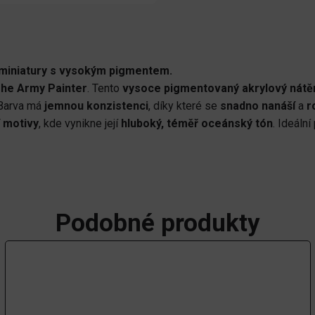
a miniatury s vysokým pigmentem.
he Army Painter
. Tento
vysoce pigmentovaný akrylový nátě
. Barva má
jemnou konzistenci
, díky které se
snadno nanáší
a
r
í motivy
, kde vynikne její
hluboký, téměř oceánský tón
. Ideální
Podobné produkty