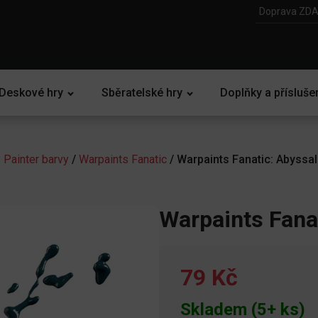
Doprava ZDA
Deskové hry
Sběratelské hry
Doplňky a přísluše
 Painter barvy
/
Warpaints Fanatic
/ Warpaints Fanatic: Abyssal
Warpaints Fana
79 Kč
Skladem (5+ ks)