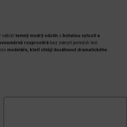
r
nabízí
temný modrý odstín
s
bohatou sytostí a
ovnoměrně rozprostírá
bez zakrytí jemných linií.
 pro
modeláře, kteří chtějí dosáhnout dramatického