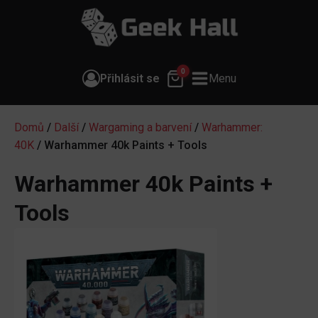
0
Přihlásit se
Menu
Domů
/
Další
/
Wargaming a barvení
/
Warhammer:
40K
/ Warhammer 40k Paints + Tools
Warhammer 40k Paints +
Tools