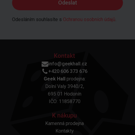
Odesláním souhlasíte s
Ochranou osobních údajů
.
Kontakt
info@geekhall.cz
+420 606 373 676
Geek Hall
prodejna:
Dolní Valy 3940/2,
695 01 Hodonín
IČO: 11858770
K nákupu
Kamenná prodejna
Kontakty