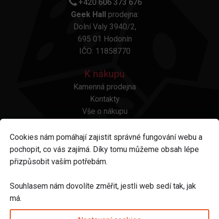
+420 606 373 676
Geek Hall
prodejna:
Dolní Valy 3940/2,
695 01 Hodonín
IČO: 11858770
K nákupu
Kamenná prodejna
Kontakty
Vše o nákupu
Otázky a odpovědi
Platba a doprava
Cookies nám pomáhají zajistit správné fungování webu a
Reklamace a vrácení
pochopit, co vás zajímá. Díky tomu můžeme obsah lépe
Obchodní podmínky
přizpůsobit vaším potřebám.
Ochrana osobních údajů
Odstoupení od smlouvy
Souhlasem nám dovolíte změřit, jestli web sedí tak, jak
má.
Sledujte nás na