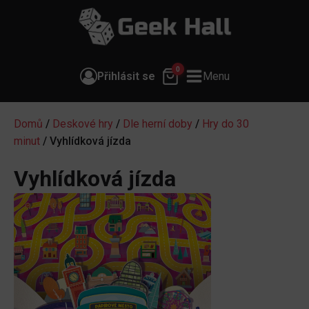
0
Přihlásit se
Menu
Domů
/
Deskové hry
/
Dle herní doby
/
Hry do 30
minut
/ Vyhlídková jízda
Vyhlídková jízda