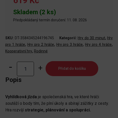
619 Kč
Skladem (2 ks)
Předpokládaný termín doručení: 11. 08. 2026
SKU:
DT-3584345244196745
Kategorií:
Hry do 30 minut
,
Hry
pro 1 hráče
,
Hry pro 2 hráče
,
Hry pro 3 hráče
,
Hry pro 4 hráče
,
Kooperativní hry
,
Rodinné
Vyhlídková
Přidat do košíku
jízda
množství
Popis
Vyhlídková jízda
je společenská hra, ve které hráči
soutěží o body tím, že plní úkoly a sbírají zážitky z cesty.
Hra rozvíjí
strategie, plánování a spolupráci.