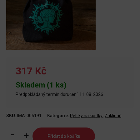
317 Kč
Skladem (1 ks)
Předpokládaný termín doručení: 11. 08. 2026
SKU:
IMA-006191
Kategorie:
Pytlíky na kostky
,
Zaklínač
Váček
Přidat do košíku
na