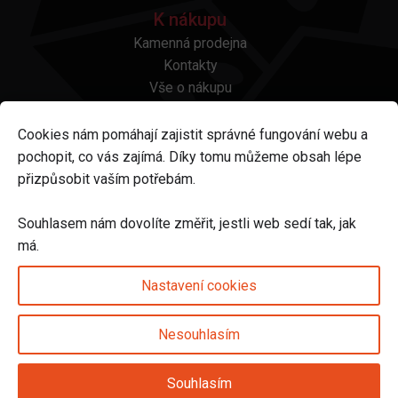
K nákupu
Kamenná prodejna
Kontakty
Vše o nákupu
Otázky a odpovědi
Platba a doprava
Cookies nám pomáhají zajistit správné fungování webu a
Reklamace a vrácení
pochopit, co vás zajímá. Díky tomu můžeme obsah lépe
Obchodní podmínky
přizpůsobit vaším potřebám.
Ochrana osobních údajů
Odstoupení od smlouvy
Souhlasem nám dovolíte změřit, jestli web sedí tak, jak
má.
Sledujte nás na
Nastavení cookies
Nesouhlasím
Nastavení cookies
Souhlasím
© 2025 Svět karet s.r.o. | vytvořeno DIGIBEES