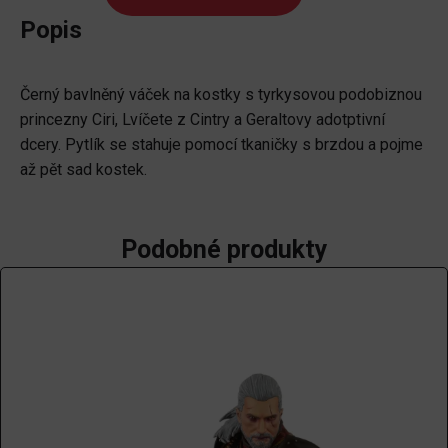
kostky
Popis
Zaklínač
-
Černý bavlněný váček na kostky s tyrkysovou podobiznou
Ciri
princezny Ciri, Lvíčete z Cintry a Geraltovy adotptivní
množství
dcery. Pytlík se stahuje pomocí tkaničky s brzdou a pojme
až pět sad kostek.
Podobné produkty