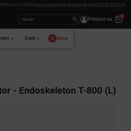
RMA nad 3 000 Kč
Naše prodejna
info@geekhall.cz
+420 606 373 676
Search
Search
0
Přihlásit se
for:
Button
nství
Další
Akce
or - Endoskeleton T-800 (L)