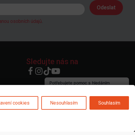
anou osobních údajů
.
Sledujte nás na
avení cookies
Nesouhlasím
Souhlasím