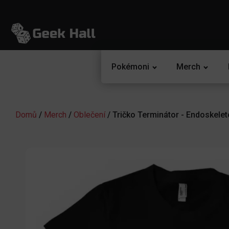
Pokémoni
Merch
Domů
/
Merch
/
Oblečení
/ Tričko Terminátor - Endoskelet