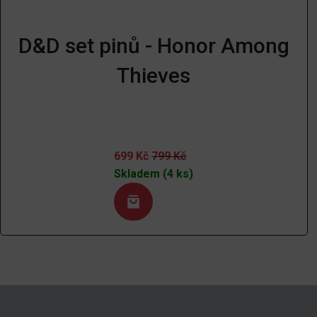
D&D set pinů - Honor Among
Thieves
699
Kč
799
Kč
Skladem (4 ks)