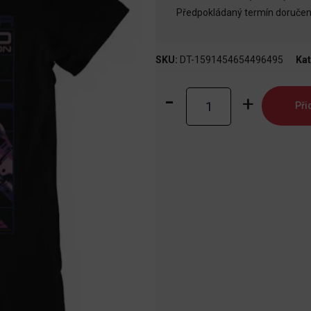
Předpokládaný termín doručení
SKU:
DT-1591454654496495
Kat
Tričko
Při
Terminátor
-
Endoskeleton
T-
800
(L)
množství