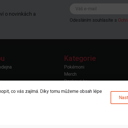
ví o novinkách a
Odesláním souhlasíte s
Ochr
pu
Kategorie
odejna
Pokémoni
Merch
u
Deskové hry
povědi
Sběratelské hry
hopit, co vás zajímá. Díky tomu můžeme obsah lépe
prava
Doplňky a příslušenství
Nast
 vrácení
Další
odmínky
bních údajů
od smlouvy