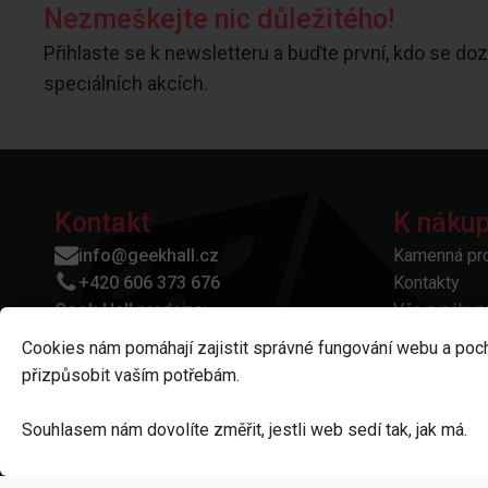
Nezmeškejte nic důležitého!
Přihlaste se k newsletteru a buďte první, kdo se doz
speciálních akcích.
Kontakt
K náku
info@geekhall.cz
Kamenná pr
+420 606 373 676
Kontakty
Geek Hall
prodejna:
Vše o nákup
Dolní Valy 3940/2,
Otázky a od
Cookies nám pomáhají zajistit správné fungování webu a poc
695 01 Hodonín
Platba a do
přizpůsobit vaším potřebám.
IČO: 11858770
Reklamace a
Obchodní p
Souhlasem nám dovolíte změřit, jestli web sedí tak, jak má.
Ochrana oso
Odstoupení 