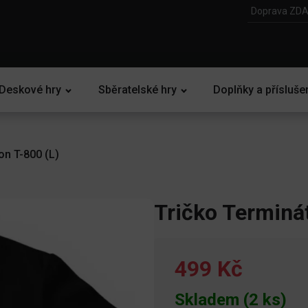
Doprava ZDA
Deskové hry
Sběratelské hry
Doplňky a přísluše
on T-800 (L)
Tričko Terminát
499 Kč
Skladem (2 ks)