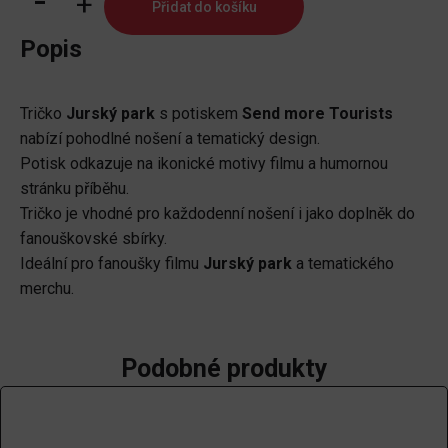
Přidat do košíku
Jurský
park
Popis
-
Send
Tričko
Jurský park
s potiskem
Send more Tourists
more
nabízí pohodlné nošení a tematický design.
Tourists
Potisk odkazuje na ikonické motivy filmu a humornou
(M)
stránku příběhu.
množství
Tričko je vhodné pro každodenní nošení i jako doplněk do
fanouškovské sbírky.
Ideální pro fanoušky filmu
Jurský park
a tematického
merchu.
Podobné produkty