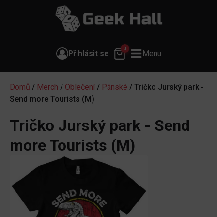
0
Přihlásit se
Menu
Domů
/
Merch
/
Oblečení
/
Pánské
/ Tričko Jurský park -
Send more Tourists (M)
Tričko Jurský park - Send
more Tourists (M)