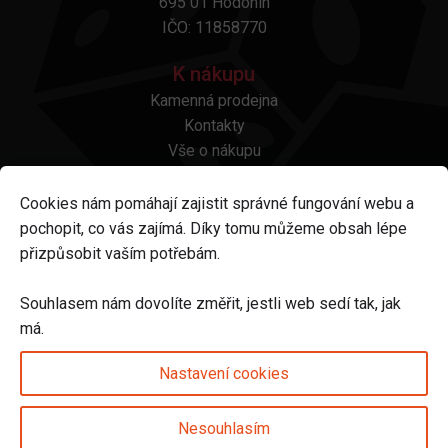
695 01 Hodonín
IČO: 11858770
K nákupu
Kamenná prodejna
Kontakty
Vše o nákupu
Otázky a odpovědi
Platba a doprava
Cookies nám pomáhají zajistit správné fungování webu a
Reklamace a vrácení
pochopit, co vás zajímá. Díky tomu můžeme obsah lépe
Obchodní podmínky
přizpůsobit vaším potřebám.
Ochrana osobních údajů
Odstoupení od smlouvy
Souhlasem nám dovolíte změřit, jestli web sedí tak, jak
má.
Sledujte nás na
Nastavení cookies
Nesouhlasím