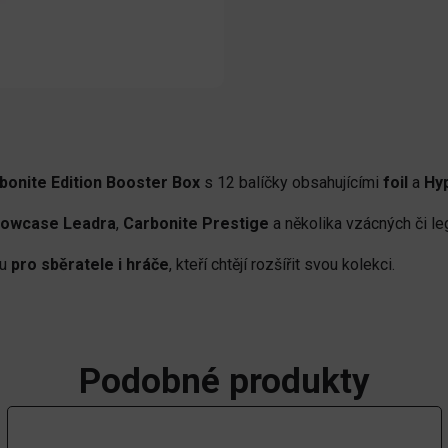
bonite Edition Booster Box
s 12 balíčky obsahujícími
foil
a
Hy
owcase Leadra
,
Carbonite Prestige
a několika vzácných či le
ou
pro sběratele i hráče
, kteří chtějí rozšířit svou kolekci.
Podobné produkty