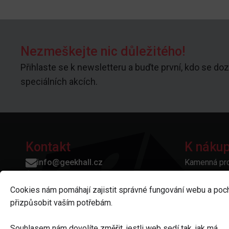
Nezmeškejte nic důležitého!
Přihlaste se k newsletteru a buďte první, kdo se doz
speciálních akcích.
Kontakt
K náku
info@geekhall.cz
Kamenná pr
+420 606 373 676
Kontakty
Geek Hall
prodejna:
Vše o nákup
Cookies nám pomáhají zajistit správné fungování webu a poc
Dolní Valy 3940/2,
Otázky a od
přizpůsobit vaším potřebám.
695 01 Hodonín
Platba a do
IČO: 11858770
Reklamace a
Souhlasem nám dovolíte změřit, jestli web sedí tak, jak má.