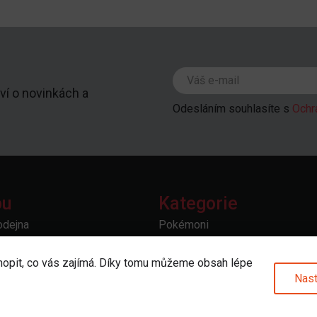
ví o novinkách a
Odesláním souhlasíte s
Ochr
pu
Kategorie
odejna
Pokémoni
Merch
u
Deskové hry
hopit, co vás zajímá. Díky tomu můžeme obsah lépe
povědi
Sběratelské hry
Nast
prava
Doplňky a příslušenství
 vrácení
Další