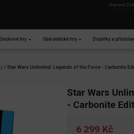
Doprava ZDA
Deskové hry
Sběratelské hry
Doplňky a přísluše
xy
/ Star Wars Unlimited: Legends of the Force - Carbonite Ed
Star Wars Unlim
- Carbonite Edi
6 299 Kč