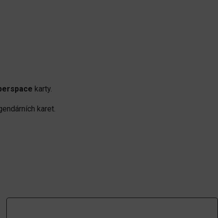
perspace
karty.
gendárních karet.