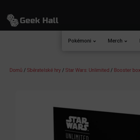
Pokémoni
Merch
Domů
/
Sběratelské hry
/
Star Wars: Unlimited
/
Booster bo