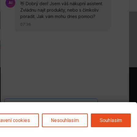
anou osobních údajů
.
Sledujte nás na
avení cookies
Nesouhlasím
Souhlasím