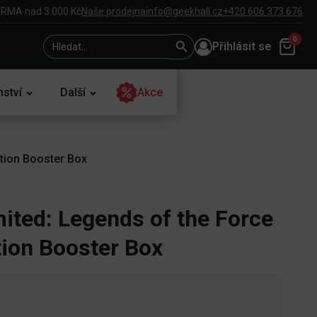
RMA nad 3 000 Kč
Naše prodejna
info@geekhall.cz
+420 606 373 676
Search
Search
0
Přihlásit se
for:
Button
nství
Další
Akce
ition Booster Box
ited: Legends of the Force
tion Booster Box