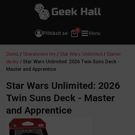
0
Přihlásit se
Menu
Domů
/
Sběratelské hry
/
Star Wars: Unlimited
/
Starter
decky
/ Star Wars Unlimited: 2026 Twin Suns Deck -
Master and Apprentice
Star Wars Unlimited: 2026
Twin Suns Deck - Master
and Apprentice