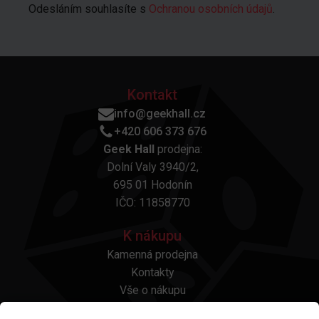
Odesláním souhlasíte s
Ochranou osobních údajů
.
Kontakt
info@geekhall.cz
+420 606 373 676
Geek Hall
prodejna:
Dolní Valy 3940/2,
695 01 Hodonín
IČO: 11858770
K nákupu
Kamenná prodejna
Kontakty
Vše o nákupu
Otázky a odpovědi