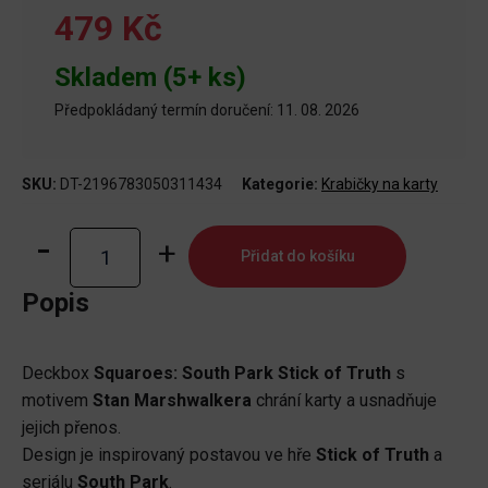
479 Kč
Skladem (5+ ks)
Předpokládaný termín doručení: 11. 08. 2026
SKU:
DT-2196783050311434
Kategorie:
Krabičky na karty
Squaroes:
Přidat do košíku
South
Park
Popis
Stick
of
Deckbox
Squaroes: South Park Stick of Truth
s
Truth
motivem
Stan Marshwalkera
chrání karty a usnadňuje
-
jejich přenos.
Stan
Design je inspirovaný postavou ve hře
Stick of Truth
a
Marshwalker
seriálu
South Park
.
množství