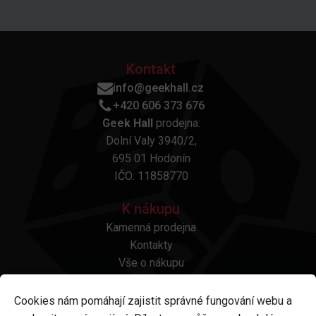
Kontakt
info@geekhall.cz
+420 606 373 676
Geek Hall
prodejna:
Dolní Valy 3940/2,
695 01 Hodonín
IČO: 11858770
K nákupu
Kamenná prodejna
Kontakty
Vše o nákupu
Otázky a odpovědi
Platba a doprava
Cookies nám pomáhají zajistit správné fungování webu a
Reklamace a vrácení