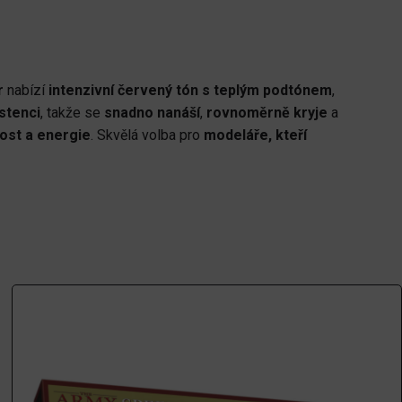
r
nabízí
intenzivní červený tón s teplým podtónem
,
stenci
, takže se
snadno nanáší
,
rovnoměrně kryje
a
vost a energie
. Skvělá volba pro
modeláře, kteří