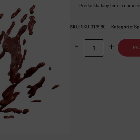
Předpokládaný termín doručení
SKU:
SKU-019980
Kategorie:
Sp
Speedpaint:
Při
Poppy
Red
množství