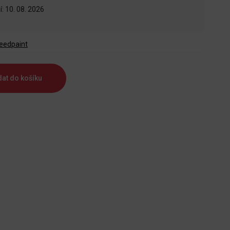
: 10. 08. 2026
eedpaint
dat do košíku