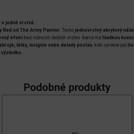
 v jedné vrstvě.
y Red od The Army Painter
. Tento
jednovrstvý akrylový nátě
evný efekt
bez nutnosti dalších vrstev. Barva má
hladkou konzi
zbroje, látky, insignie nebo detaily postav
, kde vynikne její
ži
 výsledku
.
Podobné produkty