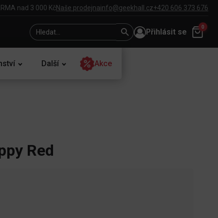
RMA nad 3 000 Kč
Naše prodejna
info@geekhall.cz
+420 606 373 676
Search
Search
0
Přihlásit se
for:
Button
nství
Další
Akce
ppy Red