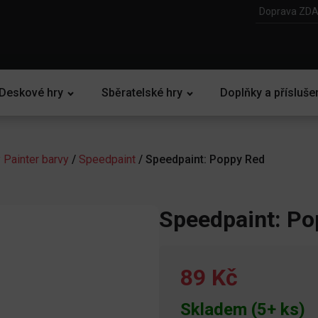
Doprava ZDA
Deskové hry
Sběratelské hry
Doplňky a přísluše
 Painter barvy
/
Speedpaint
/ Speedpaint: Poppy Red
Speedpaint: Po
89 Kč
Skladem (5+ ks)