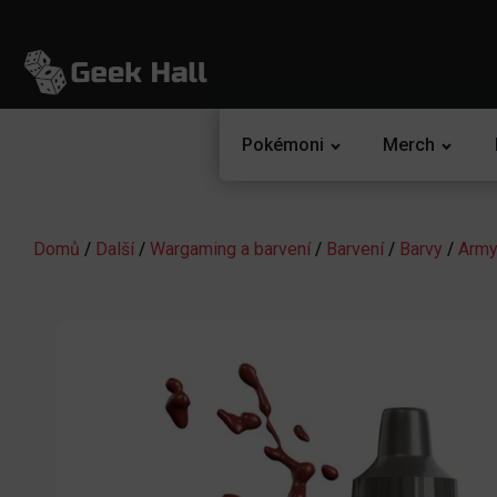
Pokémoni
Merch
Domů
/
Další
/
Wargaming a barvení
/
Barvení
/
Barvy
/
Army