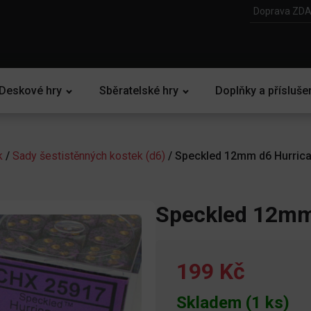
Doprava ZDA
Deskové hry
Sběratelské hry
Doplňky a přísluše
k
/
Sady šestistěnných kostek (d6)
/ Speckled 12mm d6 Hurrica
Speckled 12mm
199 Kč
Skladem (1 ks)