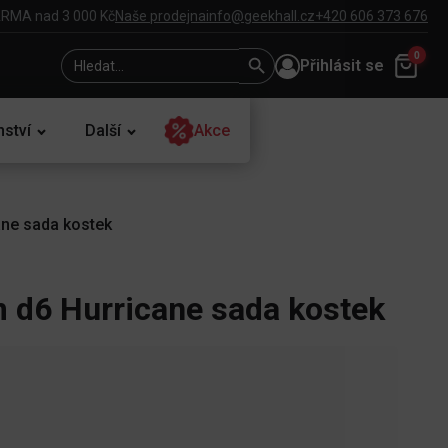
RMA nad 3 000 Kč
Naše prodejna
info@geekhall.cz
+420 606 373 676
Search
Search
0
Přihlásit se
for:
Button
nství
Další
Akce
ne sada kostek
 d6 Hurricane sada kostek