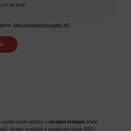
: 09. 08. 2026
gorie:
Sady šestistěnných kostek (d6)
ku
e modré a bílé odstíny s
černými tečkami
, které
hodů. Kostky využijete v deskových hrách, RPG i