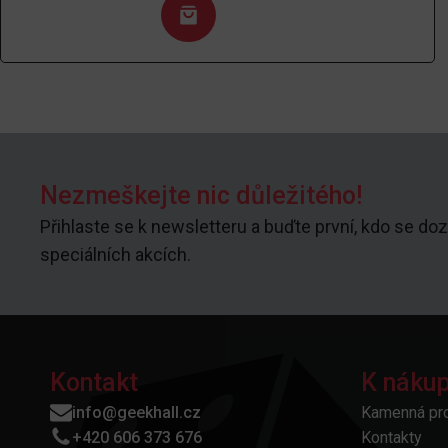
Nezmeškejte nic důležitého!
Přihlaste se k newsletteru a buďte první, kdo se doz
speciálních akcích.
Kontakt
K náku
info@geekhall.cz
Kamenná pr
+420 606 373 676
Kontakty