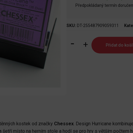
Předpokládaný termín doručení
SKU:
DT-255487909059311
Kate
Speckled
Přidat do koší
12mm
d6
Hurricane
sada
kostek
množství
těnných kostek od značky
Chessex
. Design Hurricane kombinuj
m
šetří místo na herním stole a hodí se pro hry s větším počtem 