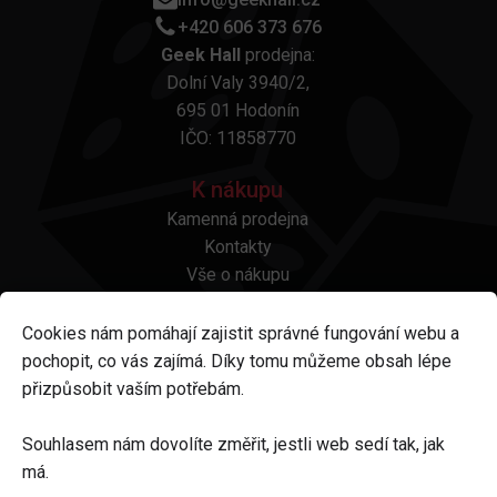
+420 606 373 676
Geek Hall
prodejna:
Dolní Valy 3940/2,
695 01 Hodonín
IČO: 11858770
K nákupu
Kamenná prodejna
Kontakty
Vše o nákupu
Otázky a odpovědi
Platba a doprava
Cookies nám pomáhají zajistit správné fungování webu a
Reklamace a vrácení
pochopit, co vás zajímá. Díky tomu můžeme obsah lépe
Obchodní podmínky
přizpůsobit vaším potřebám.
Ochrana osobních údajů
Odstoupení od smlouvy
Souhlasem nám dovolíte změřit, jestli web sedí tak, jak
má.
Sledujte nás na