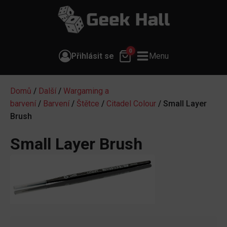
0
Přihlásit se
Menu
Domů
/
Další
/
Wargaming a
barvení
/
Barvení
/
Štětce
/
Citadel Colour
/ Small Layer
Brush
Small Layer Brush